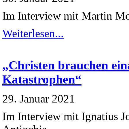
Im Interview mit Martin M
Erfahrung
Damit unsere
Website
während
Weiterlesen...
Ihres Besuchs
so gut wie
möglich
funktioniert.
Wenn Sie
diese Cookies
„Christen brauchen ein
ablehnen,
verschwinden
Katastrophen“
einige
Funktionen
von der
Website.
29. Januar 2021
Marketing
Im Interview mit Ignatius J
Indem Sie uns Ihre
Interessen und Ihr
Verhalten beim