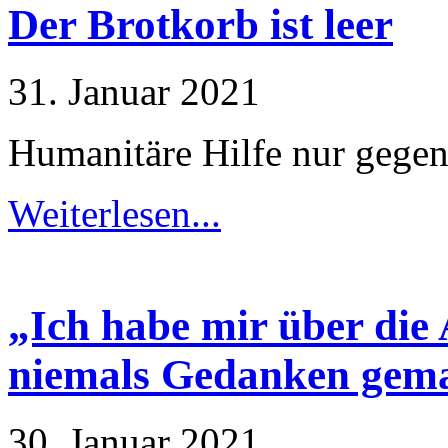
Der Brotkorb ist leer
Notwendig
Diese
Cookies
31. Januar 2021
sind nicht
optional.
Sie werden
Humanitäre Hilfe nur gege
benötigt,
damit die
Website
funktioniert.
Weiterlesen...
Statistik
Mit diesen
Cookies
„Ich habe mir über die
können wir die
Funktionsweise
und Struktur
niemals Gedanken gem
der Website
auf Basis der
Nutzung
verbessern.
30. Januar 2021