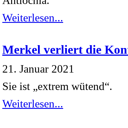
Antiochia.
Besuch unserer
Website mitteilen,
erhöhen Sie die
Weiterlesen...
Wahrscheinlichkeit,
personalisierte
Inhalte und
Angebote zu sehen.
Merkel verliert die Kon
21. Januar 2021
Sie ist „extrem wütend“.
Weiterlesen...