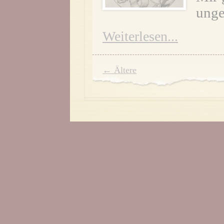
unge
Weiterlesen...
← Ältere