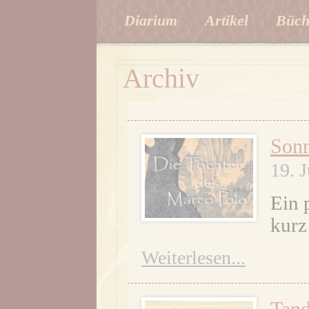
Diarium
Artikel
Büch
Archiv
Sonn
19. 
Ein 
kurz
Weiterlesen...