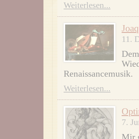
Weiterlesen...
Joaq
11. 
Dem 
Wied
Renaissancemusik.
Weiterlesen...
Opt
7. J
Mir 