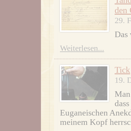
Tan
den 
29. 
Das 
Weiterlesen...
Tick
19. 
Man 
dass
Euganeischen Anekdo
meinem Kopf herrsc