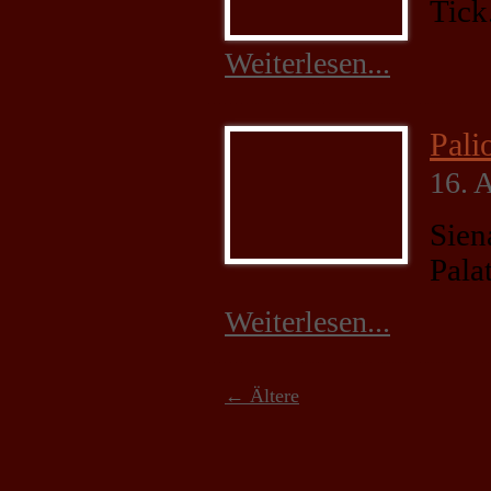
und Struktur
Tick
der Website auf
Basis der
Weiterlesen...
Nutzung
verbessern.
Pali
Erfahrung
16. 
Damit unsere
Website
Sien
während
Pala
Ihres Besuchs
so gut wie
möglich
Weiterlesen...
funktioniert.
Wenn Sie
diese Cookies
← Ältere
ablehnen,
verschwinden
einige
Funktionen