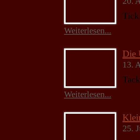
20. 
Tick
Notwendig
Weiterlesen...
Diese
Cookies
sind nicht
Die 
optional. Sie
werden
13. 
benötigt,
damit die
Tack
Website
funktioniert.
Weiterlesen...
Statistik
Mit diesen
Klei
Cookies
25. 
können wir die
Funktionsweise