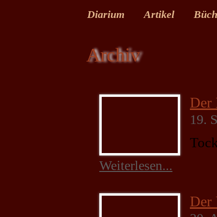
Diarium
Artikel
Büch
Archiv
Der 
19. 
Tock
Weiterlesen...
Der