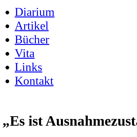
Diarium
Artikel
Bücher
Vita
Links
Kontakt
„Es ist Ausnahmezus