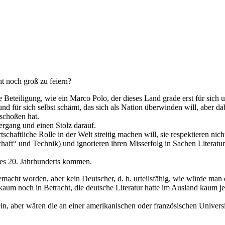
ht noch groß zu feiern?
 Beteiligung, wie ein Marco Polo, der dieses Land grade erst für sich 
und für sich selbst schämt, das sich als Nation überwinden will, aber d
rschoßen hat.
dergang und einen Stolz darauf.
haftliche Rolle in der Welt streitig machen will, sie respektieren nich
schaft“ und Technik) und ignorieren ihren Misserfolg in Sachen Literat
 des 20. Jahrhunderts kommen.
gemacht worden, aber kein Deutscher, d. h. urteilsfähig, wie würde man 
kaum noch in Betracht, die deutsche Literatur hatte im Ausland kaum 
n, aber wären die an einer amerikanischen oder französischen Univers