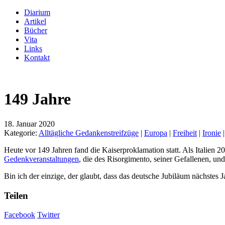
Diarium
Artikel
Bücher
Vita
Links
Kontakt
149 Jahre
18. Januar 2020
Kategorie:
Alltägliche Gedankenstreifzüge
|
Europa
|
Freiheit
|
Ironie
Heute vor 149 Jahren fand die Kaiserproklamation statt. Als Italien 20
Gedenkveranstaltungen
, die des Risorgimento, seiner Gefallenen, und
Bin ich der einzige, der glaubt, dass das deutsche Jubiläum nächstes 
Teilen
Facebook
Twitter