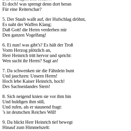
Ei doch! was sprengt denn dort heran
Für eine Reiterschar?
5. Der Staub wallt auf, der Hufschlag dröhnt,
Es naht der Waffen Klang;
Daß Gott! die Herrn verderben mir
Den ganzen Vogelfang!
6. Ei nun! was gibt’s? Es hält der Troß
Vorm Herzog plötzlich an,
Herr Heinrich tritt hervor und spricht:
Wen sucht ihr Herrn? Sagt an!
7. Da schwenken sie die Fähnlein bunt
Und jauchzen: Unsern Herrn!
Hoch lebe Kaiser Heinrich, hoch!
Des Sachsenlandes Stern!
8. Sich neigend knien sie vor ihm hin
Und huldigen ihm still,
Und rufen, als er staunend fragt:
’s ist deutschen Reiches Will!
9. Da blickt Herr Heinrich tief bewegt
Hinauf zum Himmelszelt: