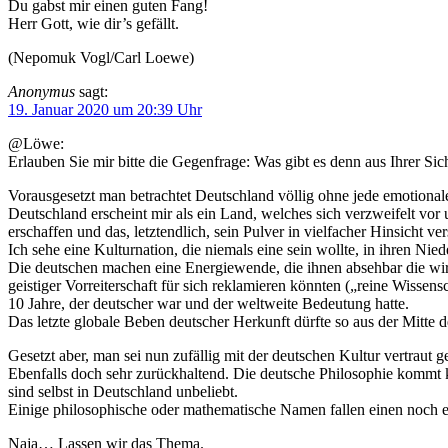
Du gabst mir einen guten Fang!
Herr Gott, wie dir’s gefällt.
(Nepomuk Vogl/Carl Loewe)
Anonymus
sagt:
19. Januar 2020 um 20:39 Uhr
@Löwe:
Erlauben Sie mir bitte die Gegenfrage: Was gibt es denn aus Ihrer Sic
Vorausgesetzt man betrachtet Deutschland völlig ohne jede emotionale
Deutschland erscheint mir als ein Land, welches sich verzweifelt vor 
erschaffen und das, letztendlich, sein Pulver in vielfacher Hinsicht ve
Ich sehe eine Kulturnation, die niemals eine sein wollte, in ihren Nie
Die deutschen machen eine Energiewende, die ihnen absehbar die wirtsc
geistiger Vorreiterschaft für sich reklamieren könnten („reine Wissen
10 Jahre, der deutscher war und der weltweite Bedeutung hatte.
Das letzte globale Beben deutscher Herkunft dürfte so aus der Mitte
Gesetzt aber, man sei nun zufällig mit der deutschen Kultur vertraut 
Ebenfalls doch sehr zurückhaltend. Die deutsche Philosophie kommt 
sind selbst in Deutschland unbeliebt.
Einige philosophische oder mathematische Namen fallen einen noch ei
Naja… Lassen wir das Thema.