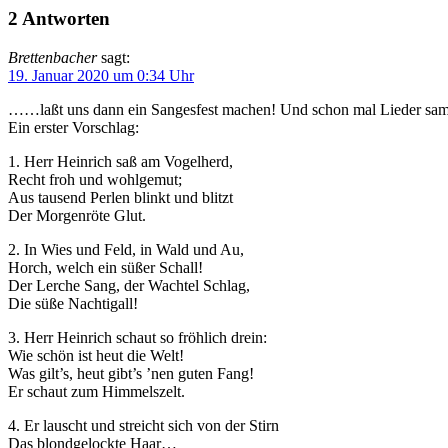
2 Antworten
Brettenbacher
sagt:
19. Januar 2020 um 0:34 Uhr
……laßt uns dann ein Sangesfest machen! Und schon mal Lieder samme
Ein erster Vorschlag:
1. Herr Heinrich saß am Vogelherd,
Recht froh und wohlgemut;
Aus tausend Perlen blinkt und blitzt
Der Morgenröte Glut.
2. In Wies und Feld, in Wald und Au,
Horch, welch ein süßer Schall!
Der Lerche Sang, der Wachtel Schlag,
Die süße Nachtigall!
3. Herr Heinrich schaut so fröhlich drein:
Wie schön ist heut die Welt!
Was gilt’s, heut gibt’s ’nen guten Fang!
Er schaut zum Himmelszelt.
4. Er lauscht und streicht sich von der Stirn
Das blondgelockte Haar…