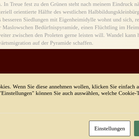
. In Treue fest zu den Grünen steht nach meinem Eindruck n
eriell orientierte Hälfte des westlichen Halbbildungskleinbür
s besseren Siedlungen mit Eigenheimidylle wohnt und sich, re
r Maslowschen Bedürfnispyramide, einen Flüchtling im Heim
eiter zwischen den Proleten gerne leisten will. Wandel kann 
wärtsmigration auf der Pyramide schaffen.
in der Generation meines Großvaters viele Menschen mit durc
Nüchternheit und Skepsis gegenüber jeder politischen Projek
, hat sich wohl oft durch lange Gewöhnung an die guten Ver
 erworben, diese seien geradezu naturhaft, und jedenfalls ha
ies. Wenn Sie diese annehmen wollen, klicken Sie einfach a
uch auf sie, notfalls einzulösen vom Staat. Dann geht man frö
 "Einstellungen" können Sie auch auswählen, welche Cookie
zen, weil man wähnt, passieren könne dabei ja nichts. Darunt
die ihre Kinder nicht impfen lassen, weil die Nachbarin von e
hischen Hebamme gehört hat, das Impfen sei fürchterlich gefä
eßlich auch nicht natürlich. Und wer wisse denn, ob dabei nich
ender Aura mit inokuliert werden? Da könnte man ja gleich d
Einstellungen
uf eine Wasserader stellen!