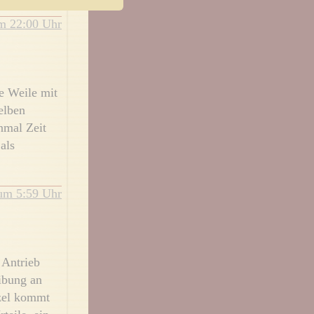
m 22:00 Uhr
ze Weile mit
elben
nmal Zeit
als
um 5:59 Uhr
 Antrieb
ibung an
tzel kommt