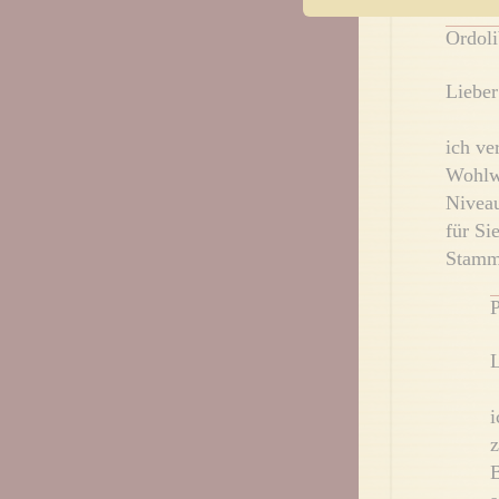
Ordoli
Lieber
ich ve
Wohlw
Niveau
für Si
Stamm
P
L
i
z
B