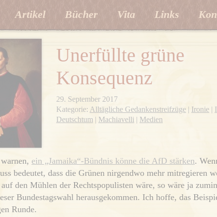
Artikel
Bücher
Vita
Links
Kon
Unerfüllte grüne
Konsequenz
29. September 2017
Kategorie:
Alltägliche Gedankenstreifzüge
|
Ironie
|
Deutschtum
|
Machiavelli
|
Medien
 warnen,
ein „Jamaika“-Bündnis könne die AfD stärken
. Wen
ss bedeutet, dass die Grünen nirgendwo mehr mitregieren wo
 auf den Mühlen der Rechtspopulisten wäre, so wäre ja zumin
ieser Bundestagswahl herausgekommen. Ich hoffe, das Beispi
gen Runde.