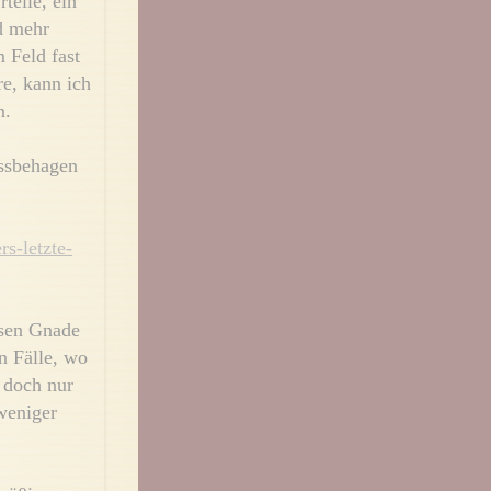
teile, ein
d mehr
 Feld fast
e, kann ich
n.
issbehagen
s-letzte-
ssen Gnade
n Fälle, wo
 doch nur
weniger