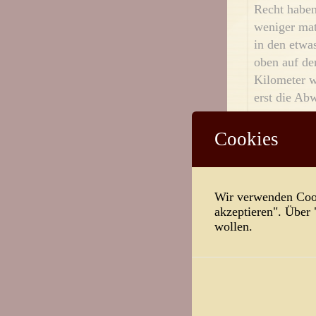
Recht haben
weniger mat
in den etwa
oben auf de
Kilometer w
erst die Ab
Ich kannte 
Cookies
erworbener 
Was nachkam
den Glauben
Wir verwenden Cook
einen Anspr
akzeptieren". Über
Eis zum Tan
wollen.
diejenigen, 
anthroposop
sei ja schli
unheilbring
Kinderbett a