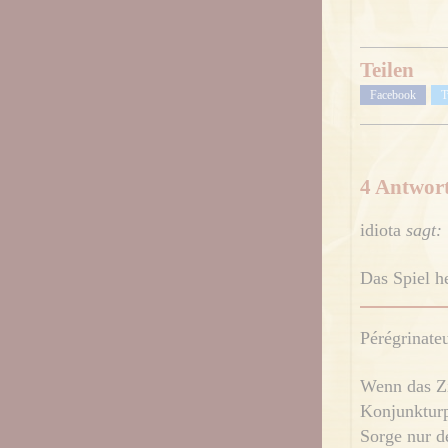
Teilen
Facebook
T
4 Antwor
idiota
sagt:
Das Spiel h
Pérégrinate
Wenn das Zi
Konjunkturp
Sorge nur d