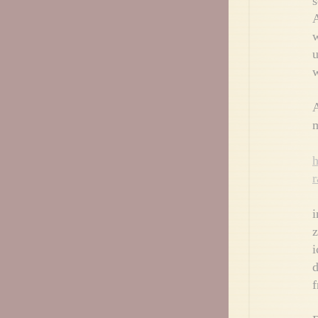
s
A
w
u
w
A
m
h
r
i
z
i
d
f