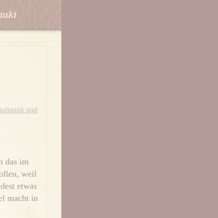
takt
Italianità und
n das im
llen, weil
dest etwas
el macht in