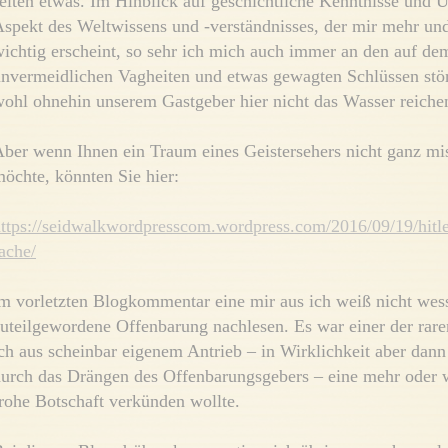
elten etwas. Im Hinblick auf geschichtliche Kenntnisse und Ur
spekt des Weltwissens und -verständnisses, der mir mehr un
ichtig erscheint, so sehr ich mich auch immer an den auf dem
nvermeidlichen Vagheiten und etwas gewagten Schlüssen stör
ohl ohnehin unserem Gastgeber hier nicht das Wasser reiche
ber wenn Ihnen ein Traum eines Geistersehers nicht ganz m
öchte, könnten Sie hier:
ttps://seidwalkwordpresscom.wordpress.com/2016/09/19/hitler
ache/
m vorletzten Blogkommentar eine mir aus ich weiß nicht we
uteilgewordene Offenbarung nachlesen. Es war einer der rare
ch aus scheinbar eigenem Antrieb – in Wirklichkeit aber dann
urch das Drängen des Offenbarungsgebers – eine mehr oder 
rohe Botschaft verkünden wollte.