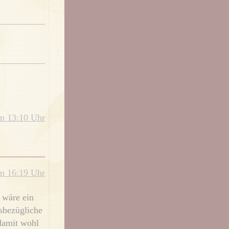
m 13:10 Uhr
m 16:19 Uhr
 wäre ein
sbezügliche
 damit wohl