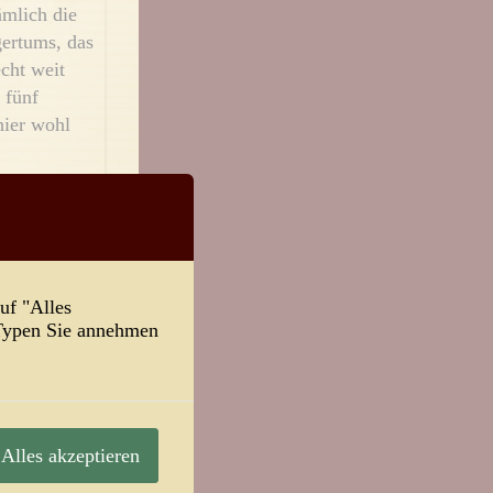
ämlich die
gertums, das
cht weit
 fünf
hier wohl
h Leid
temacherei.
hältnisse
be man
uf "Alles
hlich aufs
-Typen Sie annehmen
er sind
iner
hrlich, das
t Stoffe mit
as
Alles akzeptieren