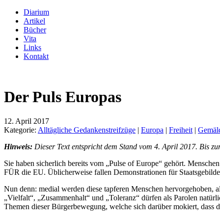
Diarium
Artikel
Bücher
Vita
Links
Kontakt
Der Puls Europas
12. April 2017
Kategorie:
Alltägliche Gedankenstreifzüge
|
Europa
|
Freiheit
|
Gemäld
Hinweis:
Dieser Text entspricht dem Stand vom 4. April 2017. Bis zu
Sie haben sicherlich bereits vom „Pulse of Europe“ gehört. Menschen 
FÜR die EU. Üblicherweise fallen Demonstrationen für Staatsgebilde e
Nun denn: medial werden diese tapferen Menschen hervorgehoben, al
„Vielfalt“, „Zusammenhalt“ und „Toleranz“ dürfen als Parolen natürli
Themen dieser Bürgerbewegung, welche sich darüber mokiert, dass di