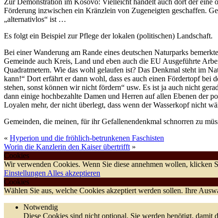
Zur Demonstration im Kosovo: Vielleicht handelt auch dort der eine 
Förderung inzwischen ein Kränzlein von Zugeneigten geschaffen. Ge
„alternativlos“ ist …
Es folgt ein Beispiel zur Pflege der lokalen (politischen) Landschaft.
Bei einer Wanderung am Rande eines deutschen Naturparks bemerkte i
Gemeinde auch Kreis, Land und eben auch die EU Ausgeführte Arbeite
Quadratmetern. Wie das wohl gelaufen ist? Das Denkmal steht im Na
kann!“ Dort erfährt er dann wohl, dass es auch einen Fördertopf bei
stehen, sonst können wir nicht fördern“ usw. Es ist ja auch nicht ge
dann einige hochbezahlte Damen und Herren auf allen Ebenen der poli
Loyalen mehr, der nicht überlegt, dass wenn der Wasserkopf nicht wär
Gemeinden, die meinen, für ihr Gefallenendenkmal schnorren zu müss
«
Hyperion und die fröhlich-betrunkenen Faschisten
Worin die Kanzlerin den Kaiser übertrifft
»
Cookies
Wir verwenden Cookies. Wenn Sie diese annehmen wollen, klicken Si
Einstellungen
Alles akzeptieren
Cookies
Wählen Sie aus, welche Cookies akzeptiert werden sollen. Ihre Auswah
Notwendig
Diese Cookies sind nicht optional. Sie werden benötigt, damit d