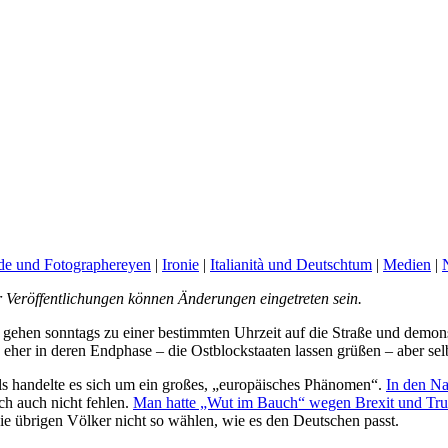
e und Fotographereyen
|
Ironie
|
Italianità und Deutschtum
|
Medien
|
r Veröffentlichungen können Änderungen eingetreten sein.
gehen sonntags zu einer bestimmten Uhrzeit auf die Straße und demonst
her in deren Endphase – die Ostblockstaaten lassen grüßen – aber selbs
s handelte es sich um ein großes, „europäisches Phänomen“.
In den Na
ch auch nicht fehlen.
Man hatte „Wut im Bauch“ wegen Brexit und Tr
e übrigen Völker nicht so wählen, wie es den Deutschen passt.