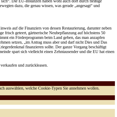
 sich“. Die EU-Instanzen haben wohl auch dort durch fleißige
ewegten dazu, die genau wissen, was gerade „angesagt“ und
nweis auf die Finanziers von dessen Restaurierung, darunter neben
e frisch geteert, gärtnerische Neubepflanzung auf höchstens 50
estimmt ein Förderprogramm beim Land geben, das man anzapfen
nehmen setzen, „im Antrag muss aber und darf nicht Dies und Das
Kriegerdenkmal finanzieren sollte. Der ganze Vorgang beschäftigt
einde spart sich vielleicht einen Zehntausender und die EU hat einen
 verkaufen und zurückleasen.
 auch auswählen, welche Cookie-Typen Sie annehmen wollen.