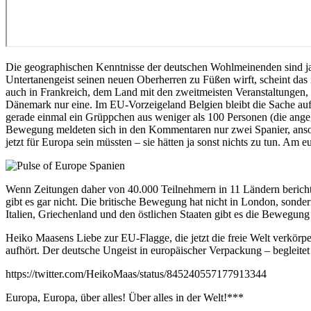
Die geographischen Kenntnisse der deutschen Wohlmeinenden sind ja
Untertanengeist seinen neuen Oberherren zu Füßen wirft, scheint das 
auch in Frankreich, dem Land mit den zweitmeisten Veranstaltungen,
Dänemark nur eine. Im EU-Vorzeigeland Belgien bleibt die Sache auf
gerade einmal ein Grüppchen aus weniger als 100 Personen (die ang
Bewegung meldeten sich in den Kommentaren nur zwei Spanier, ansons
jetzt für Europa sein müssten – sie hätten ja sonst nichts zu tun. A
Wenn Zeitungen daher von 40.000 Teilnehmern in 11 Ländern berichten
gibt es gar nicht. Die britische Bewegung hat nicht in London, sond
Italien, Griechenland und den östlichen Staaten gibt es die Bewegung
Heiko Maasens Liebe zur EU-Flagge, die jetzt die freie Welt verkörper
aufhört. Der deutsche Ungeist in europäischer Verpackung – begleite
https://twitter.com/HeikoMaas/status/845240557177913344
Europa, Europa, über alles! Über alles in der Welt!***