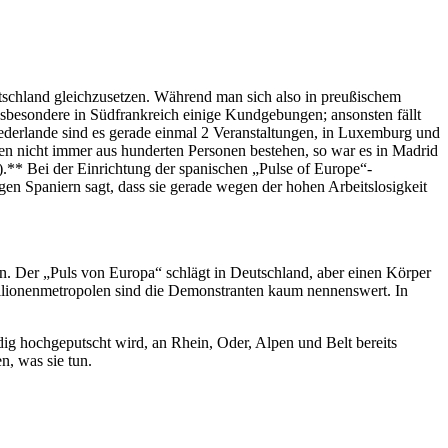
schland gleichzusetzen. Während man sich also in preußischem
insbesondere in Südfrankreich einige Kundgebungen; ansonsten fällt
ederlande sind es gerade einmal 2 Veranstaltungen, in Luxemburg und
en nicht immer aus hunderten Personen bestehen, so war es in Madrid
).** Bei der Einrichtung der spanischen „Pulse of Europe“-
n Spaniern sagt, dass sie gerade wegen der hohen Arbeitslosigkeit
n. Der „Puls von Europa“ schlägt in Deutschland, aber einen Körper
Millionenmetropolen sind die Demonstranten kaum nennenswert. In
ndig hochgeputscht wird, an Rhein, Oder, Alpen und Belt bereits
n, was sie tun.