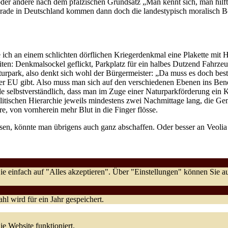
oder andere nach dem pfälzischen Grundsatz „Man kennt sich, man hilft
rade in Deutschland kommen dann doch die landestypisch moralisch B
ch an einem schlichten dörflichen Kriegerdenkmal eine Plakette mit Hi
n: Denkmalsockel geflickt, Parkplatz für ein halbes Dutzend Fahrzeug
turpark, also denkt sich wohl der Bürgermeister: „Da muss es doch b
 der EU gibt. Also muss man sich auf den verschiedenen Ebenen ins Be
rade selbstverständlich, dass man im Zuge einer Naturparkförderung ein 
tischen Hierarchie jeweils mindestens zwei Nachmittage lang, die Gem
e, von vornherein mehr Blut in die Finger flösse.
en, könnte man übrigens auch ganz abschaffen. Oder besser an Veolia
e einfach auf "Alles akzeptieren". Über "Einstellungen" können Sie
l wird für ein Jahr gespeichert.
ie Website funktioniert.