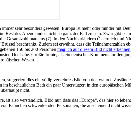
 immer sehr besonders gewesen. Europa ist mehr oder minder mit Deut
im Rest des Abendlandes nicht so ganz der Fall zu sein. Zwar gibt es 
 die Gesamtzahl mau aus (7). In den Nachbarländern Österreich und Ni
 Brüssel beschränkt. Zudem sei erwähnt, dass die Teilnehmerzahlen eb
egebenen 150 bis 200 Personen
mag ich auf diesem Bild nicht erkennen
ten Deutsche. Größte Ironie, als ein deutscher Kommentator den junge
m europäischen Wesen …
, suggeriert dies ein völlig verkehrtes Bild von den wahren Zustände
ern im beschaulichen Bath ein paar Unterstützer; in den europäischen 
 überhaupt nicht.
e, ist also verständlich. Blöd nur, dass das „Europa“, das hier so lebe
t von Fähnchen schwenkenden Personalien, die anscheinend nicht wisse