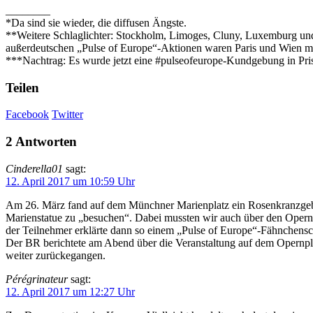
________
*Da sind sie wieder, die diffusen Ängste.
**Weitere Schlaglichter: Stockholm, Limoges, Cluny, Luxemburg und
außerdeutschen „Pulse of Europe“-Aktionen waren Paris und Wien mit
***Nachtrag: Es wurde jetzt eine #pulseofeurope-Kundgebung in Pr
Teilen
Facebook
Twitter
2 Antworten
Cinderella01
sagt:
12. April 2017 um 10:59 Uhr
Am 26. März fand auf dem Münchner Marienplatz ein Rosenkranzgebet 
Marienstatue zu „besuchen“. Dabei mussten wir auch über den Opernpla
der Teilnehmer erklärte dann so einem „Pulse of Europe“-Fähnchensch
Der BR berichtete am Abend über die Veranstaltung auf dem Opernpla
weiter zurückegangen.
Pérégrinateur
sagt:
12. April 2017 um 12:27 Uhr