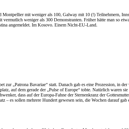
 Montpellier mit weniger als 100, Galway mit 10 (!) Teilnehmern, In
 vermutlich weniger als 300 Demonstranten. Früher hätte man so etwa
istina angemeldet. Im Kosovo. Einem Nicht-EU-Land.
zur „Patrona Bavariae“ statt. Danach gab es eine Prozession, in der 
tz, auf dem gerade der „Pulse of Europe“ tobte. Natürlich waren sie f
wenker, dass auf der Europa-Fahne der Sternenkranz der Gottesmutter 
tz – es sollen mehrere Hundert gewesen sein, die Wochen darauf gab es