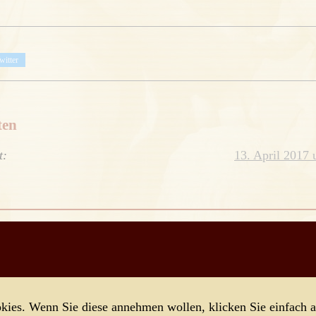
witter
ten
t:
13. April 2017
sagt:
13. April 2017 
Solidarität des Kaisers mit seinem Volk am Ende nicht belohn
r bis heute nicht die in die Dramaturgie von Zeit und Gerecht
rsaut würde ich sagen.
ies. Wenn Sie diese annehmen wollen, klicken Sie einfach a