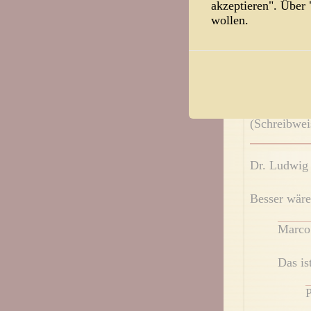
akzeptieren". Über
Darf ich un
wollen.
vorbringen:
„Ich bi kaa 
mei Haamit
(Schreibwei
Dr. Ludwig
Besser wäre
Marco
Das ist
P