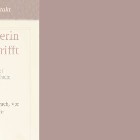
takt
erin
ifft
e
|
schtum
|
rach, vor
ch