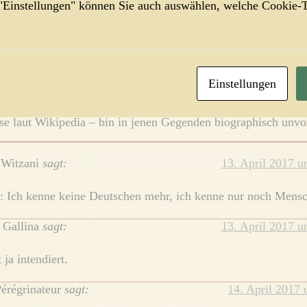
 "Einstellungen" können Sie auch auswählen, welche Cookie
ter apropos ein Zitat vom erzgebirger Volksdichter Anton Gün
Politiker, Gelerter kaich aah net sei,
Einstellungen
 is mei Arzgebirg, MEI VOLK IS MEI PARTEI!“
se laut Wikipedia – bin in jenen Gegenden biographisch unvor
 Witzani
sagt:
13. April 2017 
: Ich kenne keine Deutschen mehr, ich kenne nur noch Mens
 Gallina
sagt:
13. April 2017 
 ja intendiert.
érégrinateur
sagt:
14. April 2017