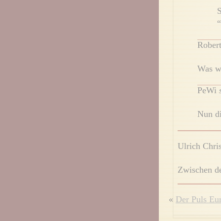
S
“
Rober
Was wä
PeWi
Nun di
Ulrich Chri
Zwischen de
«
Der Puls Eu