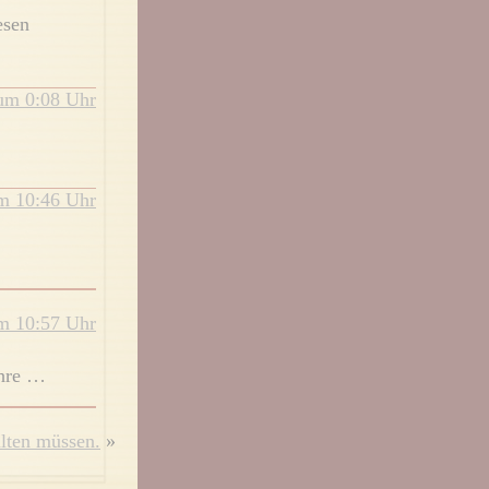
esen
 um 0:08 Uhr
um 10:46 Uhr
um 10:57 Uhr
ahre …
lten müssen.
»