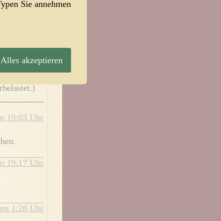
-Typen Sie annehmen
ther
Alles akzeptieren
belastet.)
um 19:03 Uhr
chen.
um 19:17 Uhr
 um 1:28 Uhr