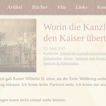
Artikel
Bücher
Vita
Links
Kon
Worin die Kanzl
den Kaiser übertr
13. April 2017
Kategorie:
Alltägliche Gedankenstreifzüg
Historisches
|
Ironie
|
Italianità und Deut
Sprüche & Aphorismen
ch gab Kaiser Wilhelm II. einst, als der Erste Weltkrieg ausb
tag bekannt:
Ich kenne keine Parteien mehr, ich kenne nur no
egen kennt nicht einmal mehr letztere.