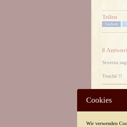
Teilen
Facebook
T
8 Antwor
Severus
sag
Touché !!
Marcipanus
Cookies
Dass diese 
das passt mi
Drehbuch ve
Wir verwenden Cook