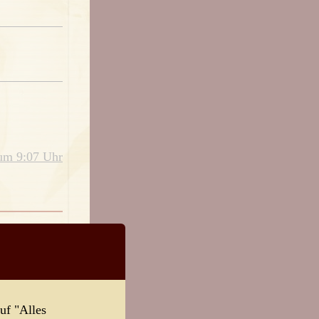
 um 9:07 Uhr
um 15:43 Uhr
t wurde –
igkeit.
uf "Alles