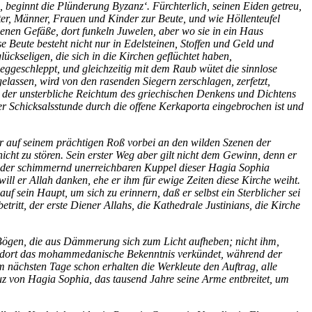
eginnt die Plünderung Byzanz‘. Fürchterlich, seinen Eiden getreu,
ter, Männer, Frauen und Kinder zur Beute, und wie Höllenteufel
enen Gefäße, dort funkeln Juwelen, aber wo sie in ein Haus
e Beute besteht nicht nur in Edelsteinen, Stoffen und Geld und
ckseligen, die sich in die Kirchen geflüchtet haben,
ggeschleppt, und gleichzeitig mit dem Raub wütet die sinnlose
elassen, wird von den rasenden Siegern zerschlagen, zerfetzt,
en, der unsterbliche Reichtum des griechischen Denkens und Dichtens
er Schicksalsstunde durch die offene Kerkaporta eingebrochen ist und
t er auf seinem prächtigen Roß vorbei an den wilden Szenen der
icht zu stören. Sein erster Weg aber gilt nicht dem Gewinn, denn er
 zu der schimmernd unerreichbaren Kuppel dieser Hagia Sophia
ll er Allah danken, ehe er ihm für ewige Zeiten diese Kirche weiht.
 sein Haupt, um sich zu erinnern, daß er selbst ein Sterblicher sei
ritt, der erste Diener Allahs, die Kathedrale Justinians, die Kirche
 Bögen, die aus Dämmerung sich zum Licht aufheben; nicht ihm,
 von dort das mohammedanische Bekenntnis verkündet, während der
 nächsten Tage schon erhalten die Werkleute den Auftrag, alle
z von Hagia Sophia, das tausend Jahre seine Arme entbreitet, um