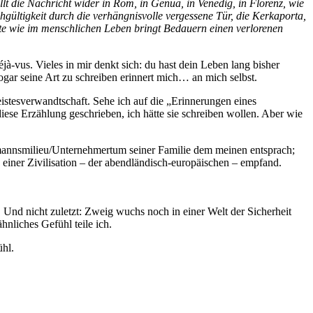
lt die Nachricht wider in Rom, in Genua, in Venedig, in Florenz, wie
ültigkeit durch die verhängnisvolle vergessene Tür, die Kerkaporta,
chte wie im menschlichen Leben bringt Bedauern einen verlorenen
à-vus. Vieles in mir denkt sich: du hast dein Leben lang bisher
 sogar seine Art zu schreiben erinnert mich… an mich selbst.
eistesverwandtschaft. Sehe ich auf die „Erinnerungen eines
diese Erzählung geschrieben, ich hätte sie schreiben wollen. Aber wie
ufmannsmilieu/Unternehmertum seiner Familie dem meinen entsprach;
n einer Zivilisation – der abendländisch-europäischen – empfand.
 Und nicht zuletzt: Zweig wuchs noch in einer Welt der Sicherheit
hnliches Gefühl teile ich.
hl.