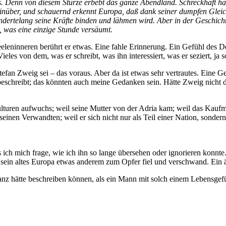
us. Denn von diesem Sturze erbebt das ganze Abendland. Schreckhaft hal
nüber, und schauernd erkennt Europa, daß dank seiner dumpfen Gleichg
hundertelang seine Kräfte binden und lähmen wird. Aber in der Geschi
, was eine einzige Stunde versäumt.
leninneren berührt er etwas. Eine fahle Erinnerung. Ein Gefühl des Déj
ieles von dem, was er schreibt, was ihn interessiert, was er seziert, ja
efan Zweig sei – das voraus. Aber da ist etwas sehr vertrautes. Eine G
r beschreibt; das könnten auch meine Gedanken sein. Hätte Zweig nicht 
 Kulturen aufwuchs; weil seine Mutter von der Adria kam; weil das Ka
einen Verwandten; weil er sich nicht nur als Teil einer Nation, sonder
ich mich frage, wie ich ihn so lange übersehen oder ignorieren konnte.
e sein altes Europa etwas anderem zum Opfer fiel und verschwand. Ein ä
nz hätte beschreiben können, als ein Mann mit solch einem Lebensgefü