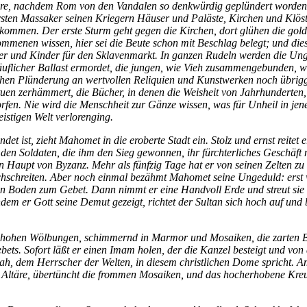
re, nachdem Rom von den Vandalen so denkwürdig geplündert worden, b
ersten Massaker seinen Kriegern Häuser und Paläste, Kirchen und Klös
ommen. Der erste Sturm geht gegen die Kirchen, dort glühen die gold
ommenen wissen, hier sei die Beute schon mit Beschlag belegt; und dies
er und Kinder für den Sklavenmarkt. In ganzen Rudeln werden die Unglü
äuflicher Ballast ermordet, die jungen, wie Vieh zusammengebunden, we
lichen Plünderung an wertvollen Reliquien und Kunstwerken noch übrigg
Statuen zerhämmert, die Bücher, in denen die Weisheit von Jahrhundert
orfen. Nie wird die Menschheit zur Gänze wissen, was für Unheil in jen
istigen Welt verlorenging.
et ist, zieht Mahomet in die eroberte Stadt ein. Stolz und ernst reite
den Soldaten, die ihm den Sieg gewonnen, ihr fürchterliches Geschäft n
nden Haupt von Byzanz. Mehr als fünfzig Tage hat er von seinen Zelten
rchschreiten. Aber noch einmal bezähmt Mahomet seine Ungeduld: erst wi
n Boden zum Gebet. Dann nimmt er eine Handvoll Erde und streut sie auf
 er Gott seine Demut gezeigt, richtet der Sultan sich hoch auf und bet
 die hohen Wölbungen, schimmernd in Marmor und Mosaiken, die zarten
Gebets. Sofort läßt er einen Imam holen, der die Kanzel besteigt und
ah, dem Herrscher der Welten, in diesem christlichen Dome spricht. Am
 Altäre, übertüncht die frommen Mosaiken, und das hocherhobene Kreu