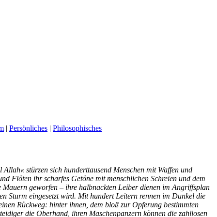
um
|
Persönliches
|
Philosophisches
 il Allah« stürzen sich hunderttausend Menschen mit Waffen und
 und Flöten ihr scharfes Getöne mit menschlichen Schreien und dem
 Mauern geworfen – ihre halbnackten Leiber dienen im Angriffsplan
 Sturm eingesetzt wird. Mit hundert Leitern rennen im Dunkel die
keinen Rückweg: hinter ihnen, dem bloß zur Opferung bestimmten
erteidiger die Oberhand, ihren Maschenpanzern können die zahllosen