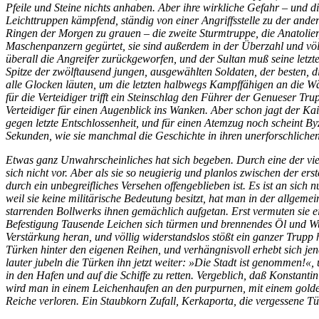
Pfeile und Steine nichts anhaben. Aber ihre wirkliche Gefahr – und
Leichttruppen kämpfend, ständig von einer Angriffsstelle zu der ande
Ringen der Morgen zu grauen – die zweite Sturmtruppe, die Anatolier,
Maschenpanzern gegürtet, sie sind außerdem in der Überzahl und völl
überall die Angreifer zurückgeworfen, und der Sultan muß seine letzte
Spitze der zwölftausend jungen, ausgewählten Soldaten, der besten, di
alle Glocken läuten, um die letzten halbwegs Kampffähigen an die 
für die Verteidiger trifft ein Steinschlag den Führer der Genueser Tr
Verteidiger für einen Augenblick ins Wanken. Aber schon jagt der Kai
gegen letzte Entschlossenheit, und für einen Atemzug noch scheint Byz
Sekunden, wie sie manchmal die Geschichte in ihren unerforschlichen
Etwas ganz Unwahrscheinliches hat sich begeben. Durch eine der vie
sich nicht vor. Aber als sie so neugierig und planlos zwischen der er
durch ein unbegreifliches Versehen offengeblieben ist. Es ist an sich
weil sie keine militärische Bedeutung besitzt, hat man in der allgeme
starrenden Bollwerks ihnen gemächlich aufgetan. Erst vermuten sie e
Befestigung Tausende Leichen sich türmen und brennendes Öl und Wurfs
Verstärkung heran, und völlig widerstandslos stößt ein ganzer Trupp
Türken hinter den eigenen Reihen, und verhängnisvoll erhebt sich jen
lauter jubeln die Türken ihn jetzt weiter: »Die Stadt ist genommen!«,
in den Hafen und auf die Schiffe zu retten. Vergeblich, daß Konstanti
wird man in einem Leichenhaufen an den purpurnen, mit einem golden
Reiche verloren. Ein Staubkorn Zufall, Kerkaporta, die vergessene Tü