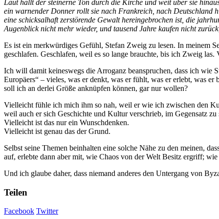
Laut hallt der steinerne Ton durch die Kirche und weit über sie hina
ein warnender Donner rollt sie nach Frankreich, nach Deutschland hi
eine schicksalhaft zerstörende Gewalt hereingebrochen ist, die jahr
Augenblick nicht mehr wieder, und tausend Jahre kaufen nicht zurück
Es ist ein merkwürdiges Gefühl, Stefan Zweig zu lesen. In meinem See
geschlafen. Geschlafen, weil es so lange brauchte, bis ich Zweig las. V
Ich will damit keineswegs die Arroganz beanspruchen, dass ich wie St
Europäers“ – vieles, was er denkt, was er fühlt, was er erlebt, was e
soll ich an derlei Größe anknüpfen können, gar nur wollen?
Vielleicht fühle ich mich ihm so nah, weil er wie ich zwischen den
weil auch er sich Geschichte und Kultur verschrieb, im Gegensatz zu s
Vielleicht ist das nur ein Wunschdenken.
Vielleicht ist genau das der Grund.
Selbst seine Themen beinhalten eine solche Nähe zu den meinen, dass 
auf, erlebte dann aber mit, wie Chaos von der Welt Besitz ergriff; wi
Und ich glaube daher, dass niemand anderes den Untergang von Byza
Teilen
Facebook
Twitter