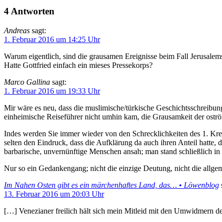
4 Antworten
Andreas
sagt:
1. Februar 2016 um 14:25 Uhr
Warum eigentlich, sind die grausamen Ereignisse beim Fall Jerusalems
Hatte Gottfried einfach ein mieses Pressekorps?
Marco Gallina
sagt:
1. Februar 2016 um 19:33 Uhr
Mir wäre es neu, dass die muslimische/türkische Geschichtsschreibung
einheimische Reiseführer nicht umhin kam, die Grausamkeit der ostr
Indes werden Sie immer wieder von den Schrecklichkeiten des 1. Kreu
selten den Eindruck, dass die Aufklärung da auch ihren Anteil hatte, d
barbarische, unvernünftige Menschen ansah; man stand schließlich in 
Nur so ein Gedankengang; nicht die einzige Deutung, nicht die allge
Im Nahen Osten gibt es ein märchenhaftes Land, das… • Löwenblog
13. Februar 2016 um 20:03 Uhr
[…] Venezianer freilich hält sich mein Mitleid mit den Umwidmern