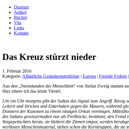
Diarium
Artikel
Bücher
Vita
Links
Kontakt
Das Kreuz stürzt nieder
1. Februar 2016
Kategorie:
Alltägliche Gedankenstreifzüge
|
Europa
|
Fremde Federn
Aus den „Sternstunden der Menschheit“ von Stefan Zweig stammt au
Hier zitiere ich das letzte Viertel.
Um ein Uhr morgens gibt der Sultan das Signal zum Angriff. Riesig wi
Leitern und Stricken und Enterhaken gegen die Mauern, während glei
Donnern der Kanonen zu einem einzigen Orkan vereinigen. Mitleidlo
des Sultans gewissermaßen nur als Prellböcke, bestimmt, den Feind 
Vorgepeitschten heran, sie klettern die Zinnen empor, werden herab
wertlosen Menschenmaterial, stehen schon die Kerntruppen, die sie i