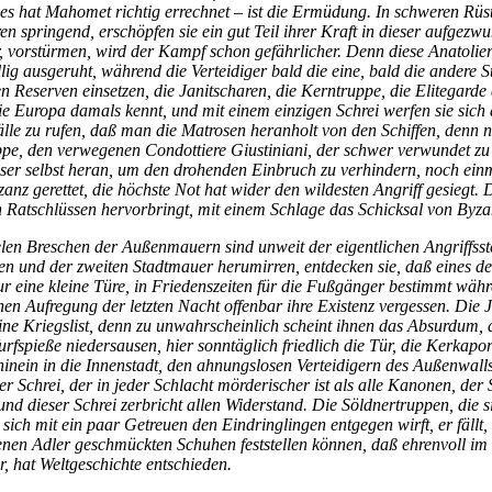
 dies hat Mahomet richtig errechnet – ist die Ermüdung. In schweren 
ren springend, erschöpfen sie ein gut Teil ihrer Kraft in dieser aufge
 vorstürmen, wird der Kampf schon gefährlicher. Denn diese Anatolier s
ig ausgeruht, während die Verteidiger bald die eine, bald die andere
n Reserven einsetzen, die Janitscharen, die Kerntruppe, die Elitegarde 
e Europa damals kennt, und mit einem einzigen Schrei werfen sie sich auf
Wälle zu rufen, daß man die Matrosen heranholt von den Schiffen, de
uppe, den verwegenen Condottiere Giustiniani, der schwer verwundet zu 
ser selbst heran, um den drohenden Einbruch zu verhindern, noch einma
anz gerettet, die höchste Not hat wider den wildesten Angriff gesiegt. 
 Ratschlüssen hervorbringt, mit einem Schlage das Schicksal von Byza
len Breschen der Außenmauern sind unweit der eigentlichen Angriffss
sten und der zweiten Stadtmauer herumirren, entdecken sie, daß eines d
 nur eine kleine Türe, in Friedenszeiten für die Fußgänger bestimmt wä
inen Aufregung der letzten Nacht offenbar ihre Existenz vergessen. Die
ine Kriegslist, denn zu unwahrscheinlich scheint ihnen das Absurdum, 
pieße niedersausen, hier sonntäglich friedlich die Tür, die Kerkaporta
 hinein in die Innenstadt, den ahnungslosen Verteidigern des Außenwal
er Schrei, der in jeder Schlacht mörderischer ist als alle Kanonen, de
 und dieser Schrei zerbricht allen Widerstand. Die Söldnertruppen, die s
n sich mit ein paar Getreuen den Eindringlingen entgegen wirft, er fäl
en Adler geschmückten Schuhen feststellen können, daß ehrenvoll im 
r, hat Weltgeschichte entschieden.