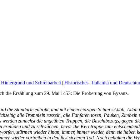
|
Hintergrund und Schreibarbeit
|
Historisches
|
Italianità und Deutscht
ch die Erzählung zum 29. Mai 1453: Die Eroberung von Byzanz.
rd die Standarte entrollt, und mit einem einzigen Schrei »Allah, Allah
chzeitig alle Trommeln rasseln, alle Fanfaren tosen, Pauken, Zimbeln
s werden zunächst die ungeübten Truppen, die Baschibozugs, gegen die
zu ermüden und zu schwächen, bevor die Kerntruppe zum entscheidenden
geworfen, stürmen wieder hinan, immer, immer wieder, denn sie haben 
mmer wieder vortreiben in den fast sicheren Tod. Noch behalten die V