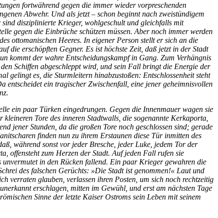
Rüstungen fortwährend gegen die immer wieder vorpreschenden
zwungenen Abwehr. Und als jetzt – schon beginnt nach zweistündigem
ind disziplinierte Krieger, wohlgeschult und gleichfalls mit
 Stelle gegen die Einbrüche schützen müssen. Aber noch immer werden
des ottomanischen Heeres. In eigener Person stellt er sich an die
 die erschöpften Gegner. Es ist höchste Zeit, daß jetzt in der Stadt
nn nun kommt der wahre Entscheidungskampf in Gang. Zum Verhängnis
den Schiffen abgeschleppt wird, und sein Fall bringt die Energie der
l gelingt es, die Sturmleitern hinabzustoßen: Entschlossenheit steht
Da entscheidet ein tragischer Zwischenfall, eine jener geheimnisvollen
nz.
telle ein paar Türken eingedrungen. Gegen die Innenmauer wagen sie
er kleineren Tore des inneren Stadtwalls, die sogenannte Kerkaporta,
hrend jener Stunden, da die großen Tore noch geschlossen sind; gerade
 Janitscharen finden nun zu ihrem Erstaunen diese Tür inmitten des
daß, während sonst vor jeder Bresche, jeder Luke, jedem Tor der
, offensteht zum Herzen der Stadt. Auf jeden Fall rufen sie
ls unvermutet in den Rücken fallend. Ein paar Krieger gewahren die
r Schrei des falschen Gerüchts: »Die Stadt ist genommen!« Laut und
ich verraten glauben, verlassen ihren Posten, um sich noch rechtzeitig
lt, unerkannt erschlagen, mitten im Gewühl, und erst am nächsten Tage
römischen Sinne der letzte Kaiser Ostroms sein Leben mit seinem