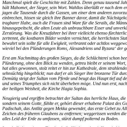
Manchmal spielt die Geschichte mit Zahlen. Denn genau tausend Jah
hält Mahomet, der Sieger, sein Wort. Wahllos überläßt er nach dem 
jagen die Tausende durch die Gassen, um einer dem anderen zuvorzuk
einbrechen, hissen sie gleich ihre Banner davor, damit die Nächstgek
tragbarer Habe, auch die Frauen sind Ware für die Serails, die Männ
hinausgepeitscht, die alten Leute als unbrauchbare Esser und unverk
Zerstörung. Was die Kreuzfahrer bei ihrer vielleicht ebenso fürchter
zertrennt, die kostbaren Bilder werden vernichtet, die herrlichsten 
bewahrt sein sollte für alle Ewigkeit, verbrannt oder achtlos weggew
wieviel bei den Plünderungen Roms, Alexandriens und Byzanz‘ der ge
Erst am Nachmittag des großen Sieges, da die Schlächterei schon beend
Plünderung, ohne den Blick zu wenden, getreu bleibt er seinem Wort, 
hat alles gewonnen, stolz reitet er hin zur Kathedrale, dem strahle
sehnsüchtig hingeblickt; nun darf er als Sieger ihre bronzene Tür du
Demütig steigt der Sultan vom Pferde und beugt das Haupt tief auf de
und seines Triumphes sich nicht überheben möge. Und nun erst, nachdem
der heiligen Weisheit, die Kirche Hagia Sophia.
Neugierig und ergriffen betrachtet der Sultan das herrliche Haus,
sondern seinem Gotte, fühlte er, gehört dieser erhabene Palast des 
Padischah, das Antlitz gegen Mekka gewendet, das erste Gebet zu All
Zeichen des früheren Glaubens zu entfernen; weggerissen werden die
alles Leid der Erde zu umfassen, stürzt dumpf polternd zu Boden.