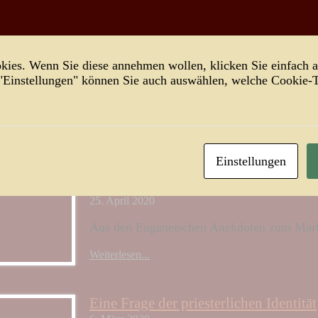
Weiterlesen...
Venedig, ein „Hort der Freiheit“
ies. Wenn Sie diese annehmen wollen, klicken Sie einfach a
 "Einstellungen" können Sie auch auswählen, welche Cookie
14. Mai 2020
Der Untergang Venedigs jährt sich mal wied
Weiterlesen...
Einstellungen
Die Liebe der Perastiner
25. April 2020
Aus den Euganeischen Anekdoten zum Mark
Weiterlesen...
Eine Frage der priesterlichen Identität