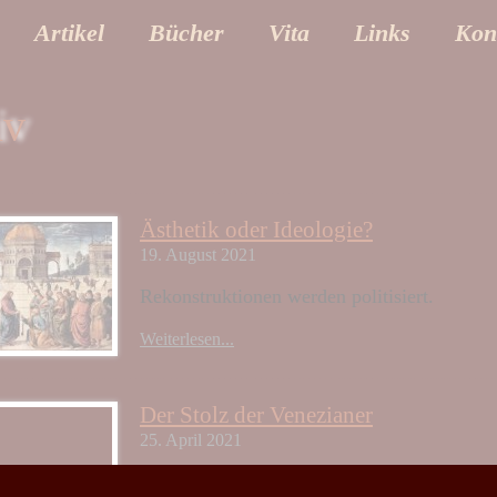
Artikel
Bücher
Vita
Links
Kon
iv
Ästhetik oder Ideologie?
19. August 2021
Rekonstruktionen werden politisiert.
Weiterlesen...
Der Stolz der Venezianer
25. April 2021
Zu San Marco.