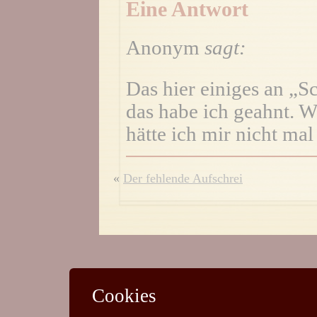
Eine Antwort
Anonym
sagt:
Das hier einiges an „S
das habe ich geahnt. W
hätte ich mir nicht mal
«
Der fehlende Aufschrei
Cookies