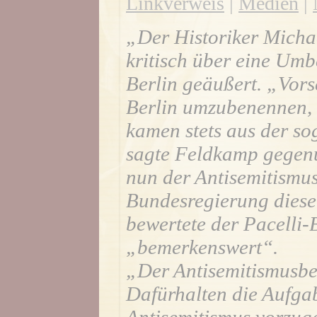
Linkverweis
|
Medien
|
„Der Historiker Micha
kritisch über eine Umb
Berlin geäußert. „Vorsc
Berlin umzubenennen, g
kamen stets aus der so
sagte Feldkamp gegenü
nun der Antisemitismu
Bundesregierung diesen
bewertete der Pacelli-
„bemerkenswert“.
„Der Antisemitismusbe
Dafürhalten die Aufga