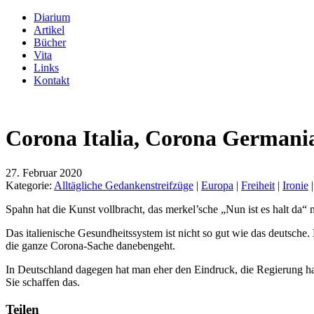
Diarium
Artikel
Bücher
Vita
Links
Kontakt
Corona Italia, Corona Germani
27. Februar 2020
Kategorie:
Alltägliche Gedankenstreifzüge
|
Europa
|
Freiheit
|
Ironie
Spahn hat die Kunst vollbracht, das merkel’sche „Nun ist es halt da“ 
Das italienische Gesundheitssystem ist nicht so gut wie das deutsche.
die ganze Corona-Sache danebengeht.
In Deutschland dagegen hat man eher den Eindruck, die Regierung hat
Sie schaffen das.
Teilen