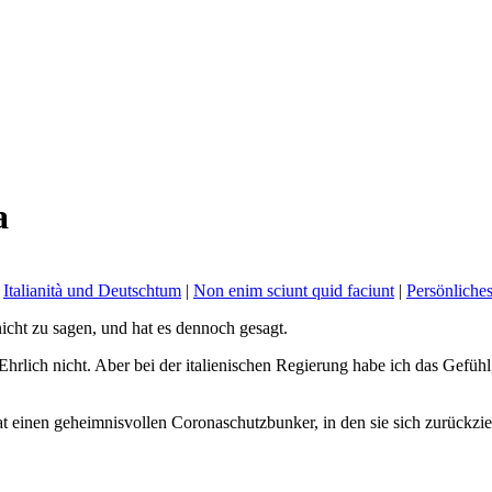
a
|
Italianità und Deutschtum
|
Non enim sciunt quid faciunt
|
Persönliche
nicht zu sagen, und hat es dennoch gesagt.
 Ehrlich nicht. Aber bei der italienischen Regierung habe ich das Gefü
 einen geheimnisvollen Coronaschutzbunker, in den sie sich zurückzieht