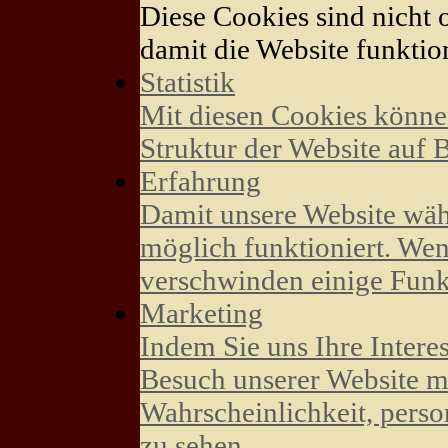
Diese Cookies sind nicht o
damit die Website funktion
Statistik
Mit diesen Cookies könne
Struktur der Website auf 
Erfahrung
Damit unsere Website wäh
möglich funktioniert. Wen
verschwinden einige Funk
Marketing
Indem Sie uns Ihre Intere
Besuch unserer Website mi
Wahrscheinlichkeit, perso
zu sehen.