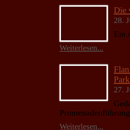
Die 
28. 
Ein 
Weiterlesen...
Flan
Park
27. 
Geda
Promenadenführung
Weiterlesen...