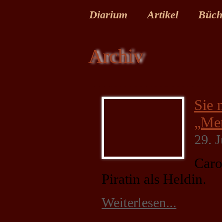
Diarium
Artikel
Büch
Archiv
Sie 
„Men
29. 
Caro
Piratin als Heldin.
Weiterlesen...