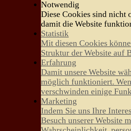
Notwendig
Diese Cookies sind nicht o
damit die Website funktion
Statistik
Mit diesen Cookies könne
Struktur der Website auf 
Erfahrung
Damit unsere Website wäh
möglich funktioniert. Wen
verschwinden einige Funk
Marketing
Indem Sie uns Ihre Intere
Besuch unserer Website mi
Wahrscheinlichkeit, perso