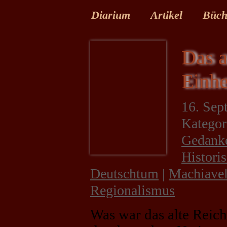
Diarium
Artikel
Büch
Das a
Einhe
16. Sep
Kategor
Gedanke
Histori
Deutschtum
|
Machiavel
Regionalismus
Was war das alte Reich,