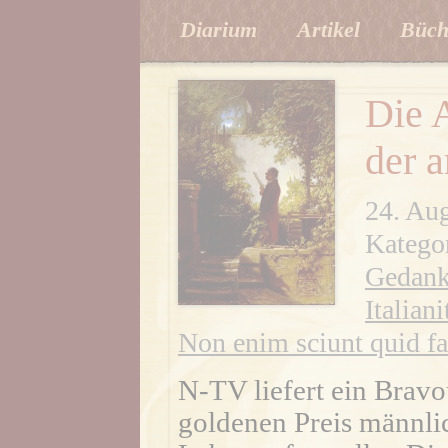
Diarium
Artikel
Büch
Die 
der 
24. Au
Katego
Gedank
Italian
Non enim sciunt quid fa
N-TV liefert ein Bravo
goldenen Preis männli