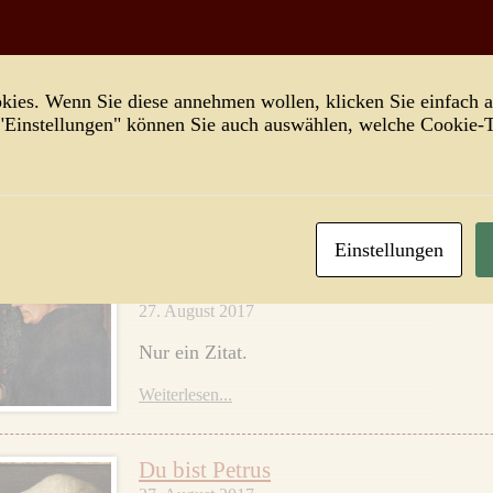
Weiterlesen...
Die deutschenhassenden Deutschen
ies. Wenn Sie diese annehmen wollen, klicken Sie einfach a
 "Einstellungen" können Sie auch auswählen, welche Cookie
28. August 2017
Fremde Federn: Franz Werfel.
Weiterlesen...
Einstellungen
Fanatismus
27. August 2017
Nur ein Zitat.
Weiterlesen...
Du bist Petrus