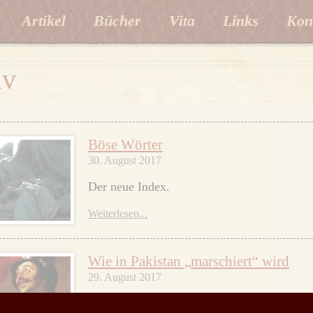
Artikel
Bücher
Vita
Links
Kon
iv
Böse Wörter
30. August 2017
Der neue Index.
Weiterlesen...
Wie in Pakistan „marschiert“ wird
29. August 2017
Nur ein Video.