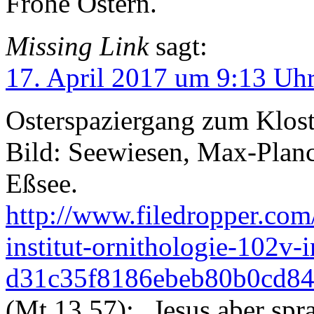
Frohe Ostern.
Missing Link
sagt:
17. April 2017 um 9:13 Uh
Osterspaziergang zum Klost
Bild: Seewiesen, Max-Planck
Eßsee.
http://www.filedropper.co
institut-ornithologie-102v
d31c35f8186ebeb80b0cd8
(Mt 13,57): „Jesus aber spr