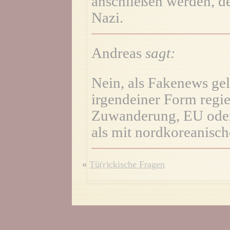
anschließen werden, d
Nazi.
Andreas
sagt:
Nein, als Fakenews gel
irgendeiner Form regie
Zuwanderung, EU oder
als mit nordkoreanisch
«
Tü(r)ckische Fragen