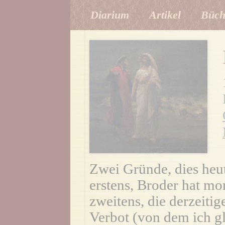
Diarium
Artikel
Büch
Zwei Gründe, dies heut
erstens, Broder hat mo
zweitens, die derzeiti
Verbot (von dem ich gl