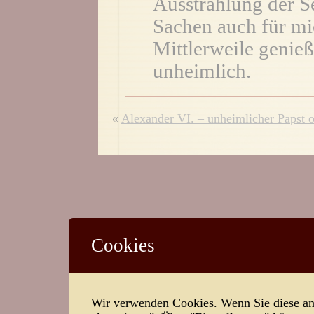
Ausstrahlung der S
Sachen auch für mi
Mittlerweile genieß
unheimlich.
«
Alexander VI. – unheimlicher Papst o
Cookies
Wir verwenden Cookies. Wenn Sie diese ann