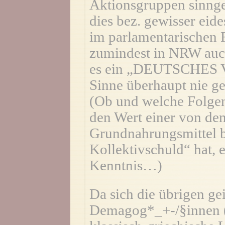
Aktionsgruppen sinngem
dies bez. gewisser eid
im parlamentarischen
zumindest in NRW auch
es ein „DEUTSCHES V
Sinne überhaupt nie ge
(Ob und welche Folgen
den Wert einer von den
Grundnahrungsmittel 
Kollektivschuld“ hat, 
Kenntnis…)
Da sich die übrigen ge
Demagog*_+-/§innen (s