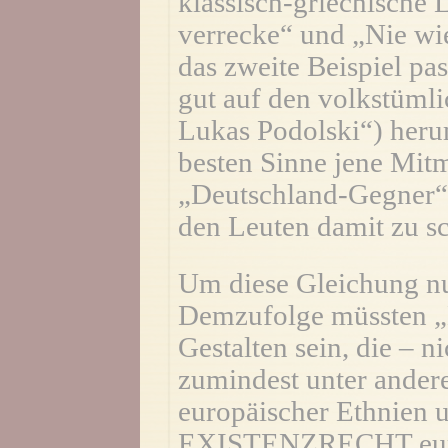
klassisch-griechische 
verrecke“ und „Nie wi
das zweite Beispiel pa
gut auf den volkstüml
Lukas Podolski“) heru
besten Sinne jene Mit
„Deutschland-Gegner“ 
den Leuten damit zu s
Um diese Gleichung nu
Demzufolge müssten „
Gestalten sein, die – ni
zumindest unter ande
europäischer Ethnien 
EXISTENZRECHT europ