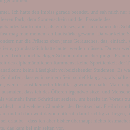
hrgenommen.
mer. Ich hatte den Imbiss gerade beendet, und sah mich nur
s leeren Park, dem Sonnenschein und der Fassade des
gebäudes konfrontiert, als ein leises, aber sich näherndes Sch
fast mag man meinen: an Lautstärke gewann. Da war keine St
sondern nur die Präsenz eben jenes Geräusches, das, einfach, 
stierte, grundsätzlich hatte lauter werden müssen. Da war wed
 den Tritten hochhackiger Schuhe italienischer junger Frauen
keit des alphamännlichen Rammens; keine Sportlichkeit der 
fanatikern; keine Lässigkeit vorbeiziehender Studenten. Es wa
Schlurfen, dass es in seinem Sein schief klang, so, als hallte
ter, weil er sonst keinerlei Identität gewonnen hatte. Man mag
le ausmalen, dass ich des Öfteren irgendwo sitze, und Mensch
als vielmehr ihren Schrittlaut seziere, um bereits im Voraus 
chlecht und welchen Charakter der Besitzer hat. Freilich sin
u, und ich bin weit davon entfernt, damit richtig zu liegen, 
 sei erlaubt – dass ich aber bisher überhaupt nichts festmachen
te, das kam bei mir selten vor.