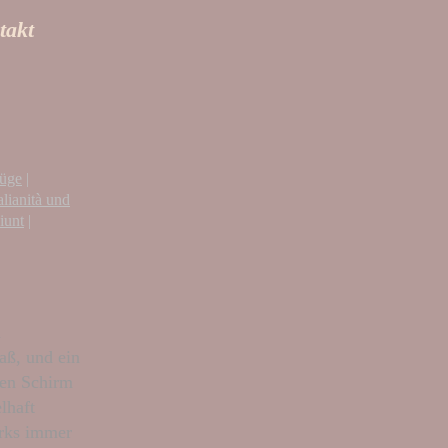
takt
züge
|
alianità und
iunt
|
n
aß, und ein
Den Schirm
lhaft
arks immer