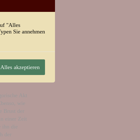
tütze hier
r, weil ich
uf "Alles
mir und dem
-Typen Sie annehmen
it
Muskelmasse.
lich, dass
lemen
Alles akzeptieren
ohl zwischen
ätzlichkeit
gorische Akt
 Ebenso, wie
e Brust der
n einer Zeit
 ihn die
h der