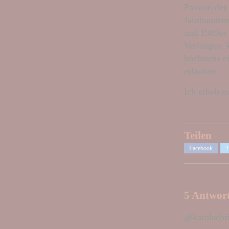
Passion der
Jahrhunderts
und 1989er 
Verlangen, 
höchstens ei
erlauben.
Ich erhob m
Teilen
Facebook
T
5 Antwor
@karolachri