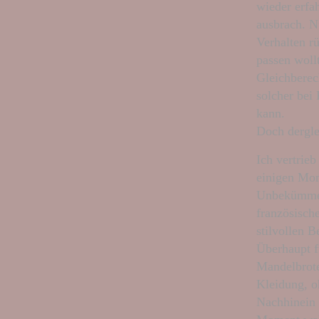
wieder erfa
ausbrach. N
Verhalten r
passen wollt
Gleichberec
solcher bei
kann.
Doch dergle
Ich vertrie
einigen Mom
Unbekümmert
französisch
stilvollen 
Überhaupt f
Mandelbrote
Kleidung, o
Nachhinein 