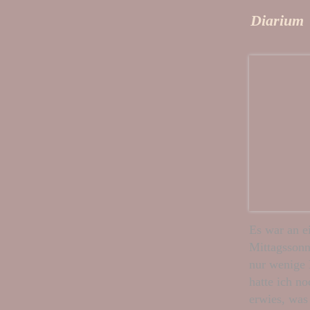
Diarium
Es war an 
Mittagssonn
nur wenige 
hatte ich no
erwies, was