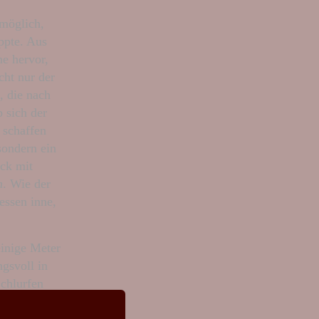
nmöglich,
ppte. Aus
me hervor,
cht nur der
, die nach
 sich der
 schaffen
sondern ein
ck mit
n
. Wie der
essen inne,
einige Meter
gsvoll in
chlurfen