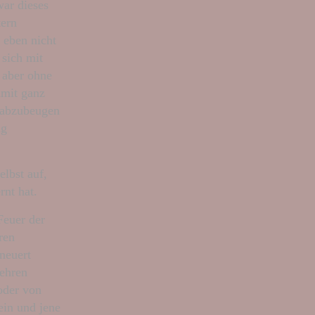
war dieses
tern
 eben nicht
 sich mit
 aber ohne
amit ganz
erabzubeugen
ig
elbst auf,
rnt hat.
Feuer der
ren
neuert
gehren
oder von
ein und jene