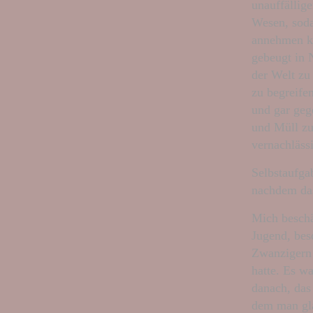
unauffällig
Wesen, soda
annehmen ko
gebeugt in 
der Welt zu
zu begreife
und gar gege
und Müll zu
vernachlässi
Selbstaufgab
nachdem das
Mich beschä
Jugend, bes
Zwanzigern 
hatte. Es w
danach, das
dem man gla