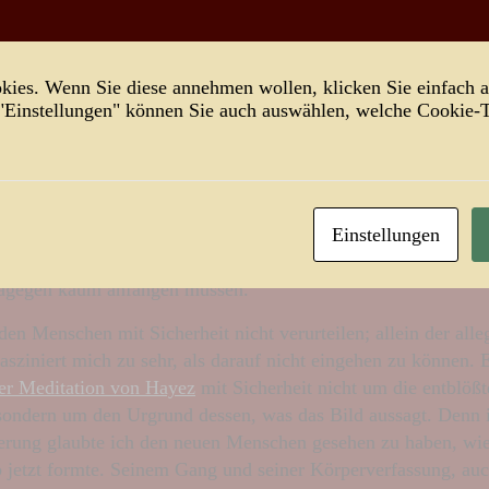
der allein vom Sprachstil derzeit allerlei mit der Epoche des
, Ästhetizismus und der Dekadenz spielt – diese Gedächtniss
usnahme – wirkte das Geschehene höchst denkwürdig. Nicht nu
ies. Wenn Sie diese annehmen wollen, klicken Sie einfach a
er fleischgewordenen Allegorie der Gegensätze glaubte, mit 
 "Einstellungen" können Sie auch auswählen, welche Cookie
kannten als Antipoden. Nun bin ich in physischer Hinsicht m
icht das attraktivste Gegenbild; dafür fehlt mir freilich die 
s ist es ab einer gewissen Körpergröße auch nahezu unumgäng
eher dünner wird. Auch will ich sicherlich nicht von Hautprob
Einstellungen
allein, wenn ich in den Spiegel schaue, kann ich doch sehr w
int und kränklichen unterscheiden. Von der geistigen Gegens
dagegen kaum anfangen müssen.
en Menschen mit Sicherheit nicht verurteilen; allein der alle
fasziniert mich zu sehr, als darauf nicht eingehen zu können.
er Meditation von Hayez
mit Sicherheit nicht um die entblößt
, sondern um den Urgrund dessen, was das Bild aussagt. Denn i
ierung glaubte ich den neuen Menschen gesehen zu haben, wie
b jetzt formte. Seinem Gang und seiner Körperverfassung, auc