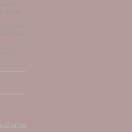
nden 20.
die 1968er
ei
selbst, und
n die Physis
 essen.
um 22:34 Uhr