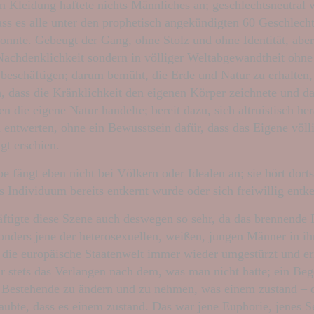
en Kleidung haftete nichts Männliches an; geschlechtsneutral 
ss es alle unter den prophetisch angekündigten 60 Geschlech
nnte. Gebeugt der Gang, ohne Stolz und ohne Identität, aber
Nachdenklichkeit sondern in völliger Weltabgewandtheit ohne
 beschäftigen; darum bemüht, die Erde und Natur zu erhalten,
n, dass die Kränklichkeit den eigenen Körper zeichnete und d
n die eigene Natur handelte; bereit dazu, sich altruistisch h
 entwerten, ohne ein Bewusstsein dafür, dass das Eigene völl
gt erschien.
e fängt eben nicht bei Völkern oder Idealen an; sie hört dorts
 Individuum bereits entkernt wurde oder sich freiwillig entke
ftigte diese Szene auch deswegen so sehr, da das brennende 
onders jene der heterosexuellen, weißen, jungen Männer in ih
die europäische Staatenwelt immer wieder umgestürzt und er
ar stets das Verlangen nach dem, was man nicht hatte; ein Be
 Bestehende zu ändern und zu nehmen, was einem zustand – 
ubte, dass es einem zustand. Das war jene Euphorie, jenes S