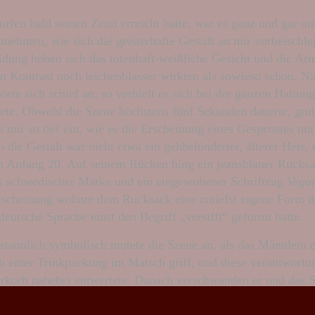
urfen bald seinen Zenit erreicht hatte, war es ganz und gar u
unehmen, wie sich die geisterhafte Gestalt an mir vorbeischle
idung hoben sich das totenhaft-weißliche Gesicht und die Ar
em Kontrast noch leichenblasser wirkten als sowieso schon. Ni
örte sich schief an; so verhielt es sich bei der ganzen Haltung
ftete. Obwohl die Szene höchstens fünf Sekunden dauerte, grub
 mir so tief ein, wie es die Erscheinung eines Gespenstes nur
 die Gestalt war nicht etwa ein gehbehinderter, älterer Herr, 
 Anfang 20. Auf seinem Rücken hing ein jeansblauer Rucksa
 schwedischer Marke und ein eingewobener Schriftzug
Vega
scheinung wohnte dem Rucksack eine zutiefst eigene Form d
deutsche Sprache einst den Begriff „versifft“ geformt hatte.
staunlich symbolisch mutete die Szene an, als das Männlein 
ch einer Trinkpackung im Matsch griff, und diese verantwortun
rkorb nahebei entwertete. Danach verschwanden er und das S
Zeit und Bild.