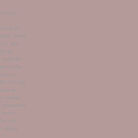
 mit dem
lurfen an
ärke, keine
weil sein
er die
, noch die
Turnschuhe
r ein so
 der Ton nur
 sich an
en weniger
zu mutmaßen,
d meine
aber das
, nichts