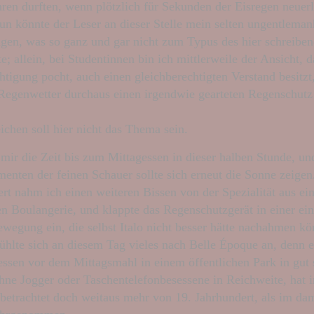
hren durften, wenn plötzlich für Sekunden der Eisregen neuerl
un könnte der Leser an dieser Stelle mein selten ungentleman
ügen, was so ganz und gar nicht zum Typus des hier schreib
e; allein, bei Studentinnen bin ich mittlerweile der Ansicht, d
htigung pocht, auch einen gleichberechtigten Verstand besitzt
 Regenwetter durchaus einen irgendwie gearteten Regenschut
ichen soll hier nicht das Thema sein.
b mir die Zeit bis zum Mittagessen in dieser halben Stunde, un
enten der feinen Schauer sollte sich erneut die Sonne zeigen
 nahm ich einen weiteren Bissen von der Spezialität aus ein
en Boulangerie, und klappte das Regenschutzgerät in einer ei
Bewegung ein, die selbst Italo nicht besser hätte nachahmen k
ühlte sich an diesem Tag vieles nach Belle Époque an, denn e
ssen vor dem Mittagsmahl in einem öffentlichen Park in gut s
hne Jogger oder Taschentelefonbesessene in Reichweite, hat 
betrachtet doch weitaus mehr von 19. Jahrhundert, als im da