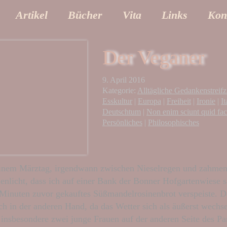
Artikel
Bücher
Vita
Links
Kon
Der Veganer
9. April 2016
Kategorie:
Alltägliche Gedankenstreif
Esskultur
|
Europa
|
Freiheit
|
Ironie
|
It
Deutschtum
|
Non enim sciunt quid fac
Persönliches
|
Philosophisches
einem Märztag, irgendwann zwischen Nieselregen und zahme
enlicht, dass ich auf einer Bank der Bonner Hofgartenwiese s
Minuten zuvor gekauftes Süßmandelrosinenbrot verspeiste. 
ch in der anderen Hand, da das Wetter sich als äußerst wechse
 insbesondere zwei junge Frauen auf der anderen Seite des P