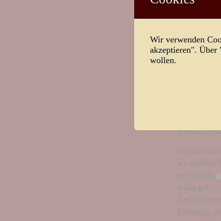
Als jemand, 
Symbolismus
ist keine A
Wir verwenden Cook
mich in ein
akzeptieren". Über
jungen Unbe
wollen.
Sicherheit n
Andererseit
die Statur 
beginnen – 
gesundem Te
werde ich 
Ich möchte d
als solcher 
es mir bei
d
Italia geht
der Relativ
Ideologie a