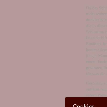
Da das Schl
nicht wahrz
dunkler Kle
die in dies
Schlurfton h
links abdri
Eindruck bei
konnte: denn
junger Mann
einem Fuchs
gesamten Er
für was die 
Geradezu er
entfernt na
einem Papie
wieder aus 
Cookies