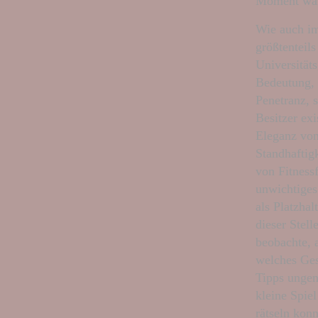
Moment wa
Wie auch im
größtenteil
Universitäts
Bedeutung, 
Penetranz, 
Besitzer exi
Eleganz von
Standhaftig
von Fitness
unwichtiges 
als Platzhal
dieser Stel
beobachte, 
welches Ges
Tipps ungena
kleine Spiel
rätseln konn