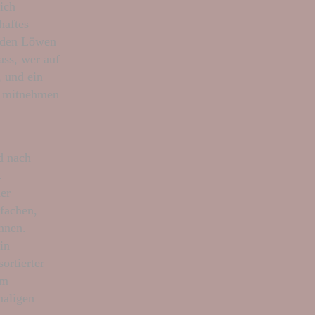
ich
haftes
enden Löwen
ass, wer auf
, und ein
z mitnehmen
d nach
.
er
nfachen,
önnen.
in
ortierter
im
maligen