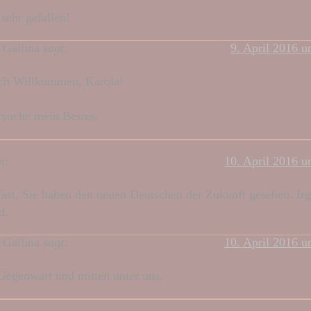
sehr gefallen!
 Gallina
sagt:
9. April 2016 
ich Willkommen, Karola!
rsuche mein Bestes.
t:
10. April 2016 
 fast, Sie haben den neuen Deutschen der Zukunft gesehen. Ir
d.
 Gallina
sagt:
10. April 2016 
 Gegenwart und mitten unter uns.