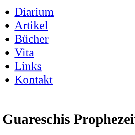
Diarium
Artikel
Bücher
Vita
Links
Kontakt
Guareschis Prophezei