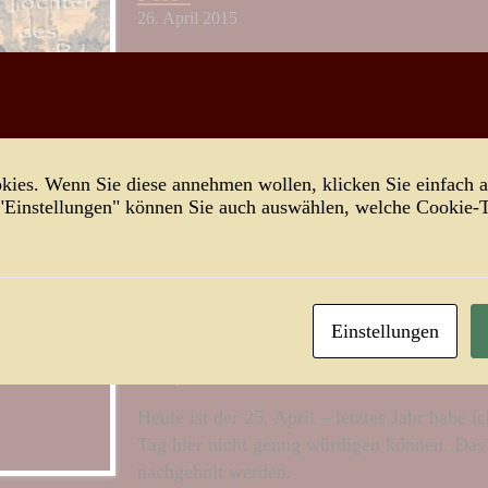
26. April 2015
Dazu noch einige kurze Informationen.
Weiterlesen...
San Marco 2015 – Nachtrag
ies. Wenn Sie diese annehmen wollen, klicken Sie einfach a
25. April 2015
 "Einstellungen" können Sie auch auswählen, welche Cookie
Der Venetismo ist nicht totzukriegen.
Weiterlesen...
Einstellungen
San Marco 2015
25. April 2015
Heute ist der 25. April – letztes Jahr habe i
Tag hier nicht genug würdigen können. Das 
nachgeholt werden.