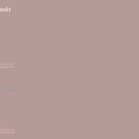
takt
hoven
ter Witz,
en.
 Marco