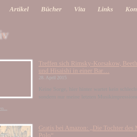
Artikel
Bücher
Vita
Links
Kon
iv
Treffen sich Rimsky-Korsakow, Beet
und Hisaishi in einer Bar…
28. April 2015
Keine Sorge, hier hinter wartet kein schlech
sondern nur meine letzten Musikimpression
n...
Gratis bei Amazon: „Die Tochter des
Polo“