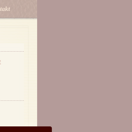
takt
e