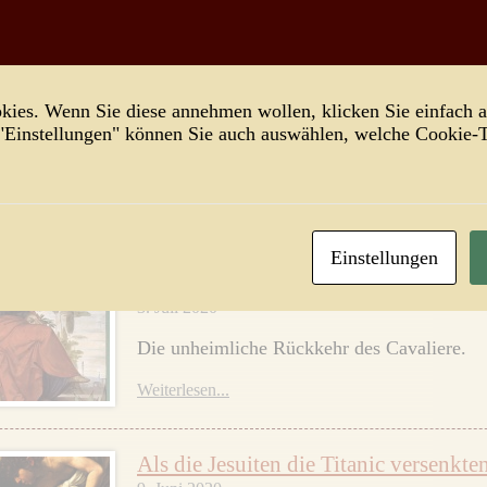
Weiterlesen...
Morricone, eine Erinnerung
ies. Wenn Sie diese annehmen wollen, klicken Sie einfach a
7. Juli 2020
 "Einstellungen" können Sie auch auswählen, welche Cookie
Ein Linkverweis.
Weiterlesen...
Einstellungen
Berlusconi – ein Justizopfer?
3. Juli 2020
Die unheimliche Rückkehr des Cavaliere.
Weiterlesen...
Als die Jesuiten die Titanic versenkte