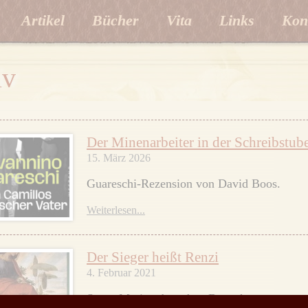
Artikel
Bücher
Vita
Links
Kon
iv
Der Minenarbeiter in der Schreibstub
15. März 2026
Guareschi-Rezension von David Boos.
Weiterlesen...
Der Sieger heißt Renzi
4. Februar 2021
Super Mario, aber ohne Bazooka.