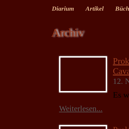
Diarium
Artikel
Büch
Archiv
Prok
Cava
12. 
Es w
Weiterlesen...