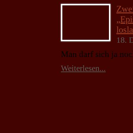
und Struktur
Zwei
der Website auf
Basis der
„Epi
Nutzung
verbessern.
losl
18. 
Erfahrung
Man darf sich ja n
Damit unsere
Website
während
Weiterlesen...
Ihres Besuchs
so gut wie
möglich
funktioniert.
Wenn Sie
diese Cookies
ablehnen,
verschwinden
einige
Funktionen