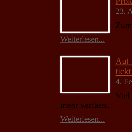
Prok
23. 
Zum 
Notwendig
Diese
Weiterlesen...
Cookies
sind nicht
optional. Sie
werden
Auf 
benötigt,
damit die
tick
Website
4. F
funktioniert.
Viel
Statistik
mehr verfasst.
Mit diesen
Cookies
Weiterlesen...
können wir die
Funktionsweise