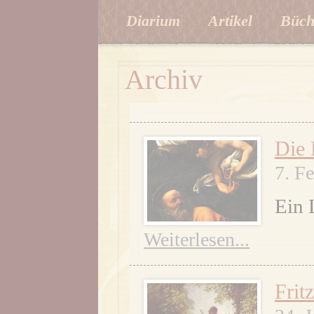
Diarium
Artikel
Büch
Archiv
Die 
7. F
Ein 
Weiterlesen...
Frit