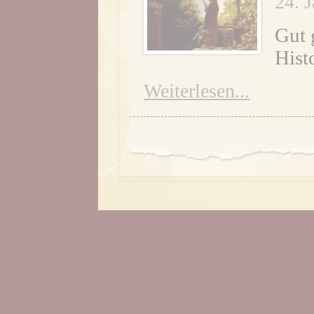
24. 
Gut 
Hist
Weiterlesen...