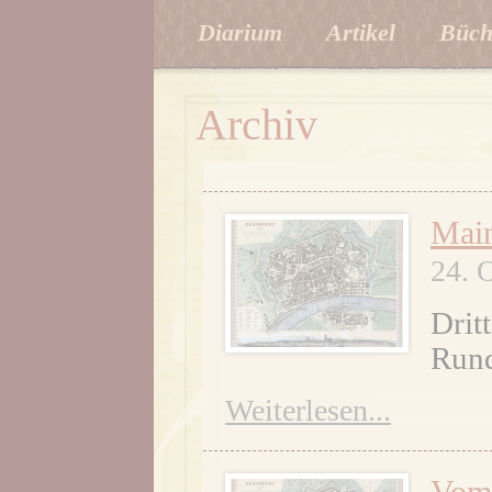
Diarium
Artikel
Büch
Archiv
Main
24. 
Drit
Rund
Weiterlesen...