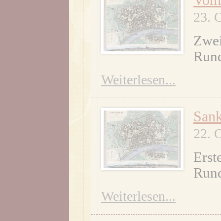
Vom
23. 
Zwei
Rund
Weiterlesen...
Sank
22. 
Erst
Rund
Weiterlesen...