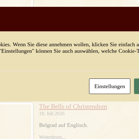
Vielleicht findet man die Liebe in kleinen,
überschaubaren Gemeinschaften wieder.
n...
ies. Wenn Sie diese annehmen wollen, klicken Sie einfach a
Der homerische Patient
 "Einstellungen" können Sie auch auswählen, welche Cookie
19. Juli 2026
Nolans Entmythologisierung: Odysseus-Ko
statt Ödipus-Komplex.
Einstellungen
Weiterlesen...
The Bells of Christendom
18. Juli 2026
Belgrad auf Englisch.
Weiterlesen...