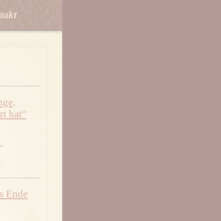
takt
nge,
rt hat“
.
as Ende