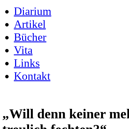
Diarium
Artikel
Bücher
Vita
Links
Kontakt
„Will denn keiner meh