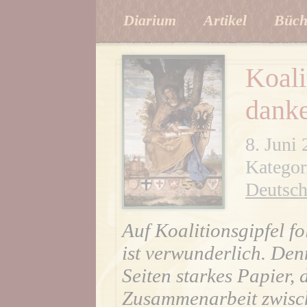
Diarium
Artikel
Büch
Koali
dank
8. Juni
Kategor
Deutsc
Auf Koalitionsgipfel fo
ist verwunderlich. Den
Seiten starkes Papier,
Zusammenarbeit zwis