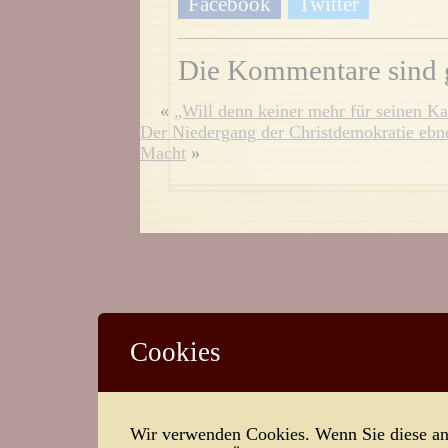
Facebook
Twitter
Die Kommentare sind 
«
„Will denn keiner mehr für seinen Kai
Der Niedergang der Christdemokratie ebne
Macht
»
Cookies
Wir verwenden Cookies. Wenn Sie diese ann