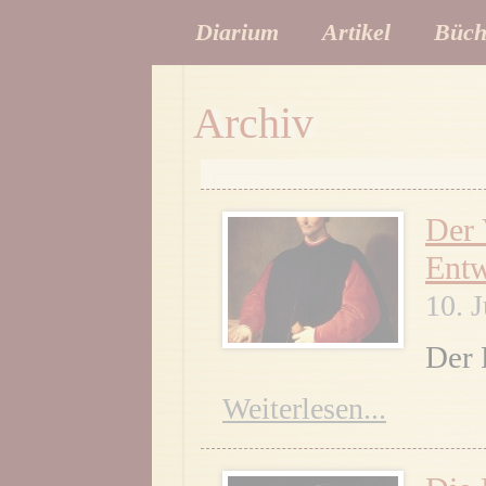
Diarium
Artikel
Büch
Archiv
Der 
Entw
10. 
Der 
Weiterlesen...