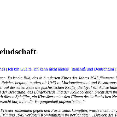
eindschaft
hes
|
Ich bin Guelfe, ich kann nicht anders
|
Italianità und Deutschtum
|
sen. Es ist ein Bild, das in hunderten Kinos des Jahres 1945 flimmert.
Reiches beginnt, mutiert ab 1943 zu Marionettenstaat und Besatzungszo
auf der einen Seite die faschistischen Kräfte, die loyal zur Achse halt
er Besatzung, des Bürgerkriegs und der Kollaboration bricht sich i
h diesen Spielfilm, ein Klassiker unter den Filmen des italienischen N
sucht hat, auch die Vergangenheit aufzuarbeiten.“
Priester zusammen gegen den Faschismus kämpften, wurde nicht nur 
m Frühling 1945 verübten Kommunisten im berüchtigten „Dreieck des 