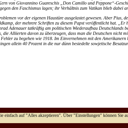
he Kern von Giovannino Guareschis „Don Camillo und Peppone“-Geschich
gegen den Faschismus lagen; ihr Verhältnis zum Vatikan blieb dabei a
Problemen vor der eigenen Haustüre ausgelastet gewesen. Aber Pius, de
dkamp, der mehrere Schriften zu diesem Papst veröffentlicht hat. „Er
onrad Adenauer tatkräftig am politischen Wiederaufbau Deutschlands b
, die Alliierten davon zu überzeugen, dass man die Deutschen nicht mit
n Fehler zu begehen wie 1918. Im Einvernehmen mit den Amerikanern b
gen allein 40 Prozent in die nur dünn besiedelte sowjetische Besatz
e einfach auf "Alles akzeptieren". Über "Einstellungen" können Sie