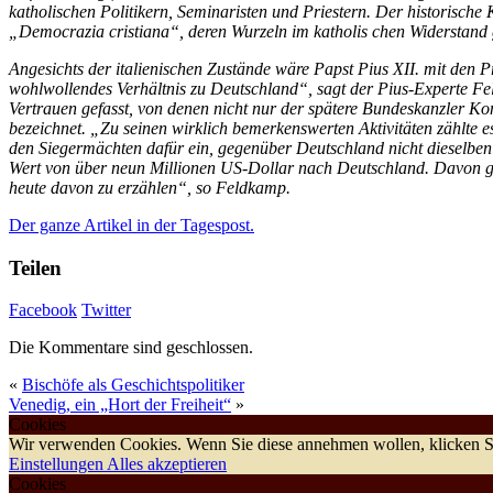
katholischen Politikern, Seminaristen und Priestern. Der historisc
„Democrazia cristiana“, deren Wurzeln im katholis chen Widerstand 
Angesichts der italienischen Zustände wäre Papst Pius XII. mit den 
wohlwollendes Verhältnis zu Deutschland“, sagt der Pius-Experte Fel
Vertrauen gefasst, von denen nicht nur der spätere Bundeskanzler K
bezeichnet. „Zu seinen wirklich bemerkenswerten Aktivitäten zählte es
den Siegermächten dafür ein, gegenüber Deutschland nicht dieselbe
Wert von über neun Millionen US-Dollar nach Deutschland. Davon gin
heute davon zu erzählen“, so Feldkamp.
Der ganze Artikel in der Tagespost.
Teilen
Facebook
Twitter
Die Kommentare sind geschlossen.
«
Bischöfe als Geschichtspolitiker
Venedig, ein „Hort der Freiheit“
»
Cookies
Wir verwenden Cookies. Wenn Sie diese annehmen wollen, klicken Si
Einstellungen
Alles akzeptieren
Cookies