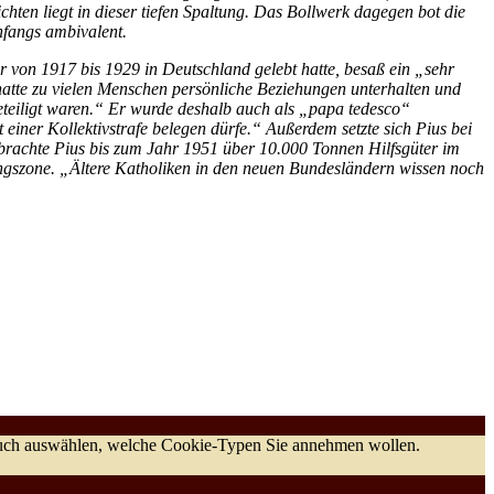
ten liegt in dieser tiefen Spaltung. Das Bollwerk dagegen bot die
nfangs ambivalent.
r von 1917 bis 1929 in Deutschland gelebt hatte, besaß ein „sehr
 hatte zu vielen Menschen persönliche Beziehungen unterhalten und
eteiligt waren.“ Er wurde deshalb auch als „papa tedesco“
 einer Kollektivstrafe belegen dürfe.“ Außerdem setzte sich Pius bei
rachte Pius bis zum Jahr 1951 über 10.000 Tonnen Hilfsgüter im
ungszone. „Ältere Katholiken in den neuen Bundesländern wissen noch
 auch auswählen, welche Cookie-Typen Sie annehmen wollen.