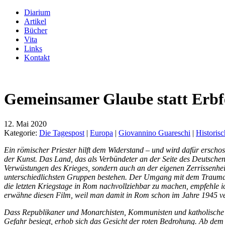
Diarium
Artikel
Bücher
Vita
Links
Kontakt
Gemeinsamer Glaube statt Erbf
12. Mai 2020
Kategorie:
Die Tagespost
|
Europa
|
Giovannino Guareschi
|
Historisc
Ein römischer Priester hilft dem Widerstand – und wird dafür erschos
der Kunst. Das Land, das als Verbündeter an der Seite des Deutschen 
Verwüstungen des Krieges, sondern auch an der eigenen Zerrissenheit: 
unterschiedlichsten Gruppen bestehen. Der Umgang mit dem Trauma d
die letzten Kriegstage in Rom nachvollziehbar zu machen, empfehle ic
erwähne diesen Film, weil man damit in Rom schon im Jahre 1945 ver
Dass Republikaner und Monarchisten, Kommunisten und katholische 
Gefahr besiegt, erhob sich das Gesicht der roten Bedrohung. Ab de