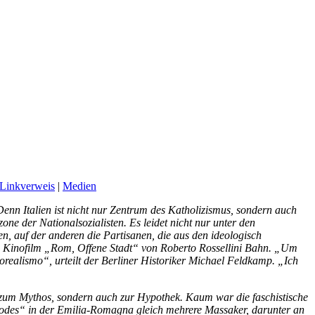
Linkverweis
|
Medien
 Denn Italien ist nicht nur Zentrum des Katholizismus, sondern auch
ne der Nationalsozialisten. Es leidet nicht nur unter den
en, auf der anderen die Partisanen, die aus den ideologisch
m Kinofilm „Rom, Offene Stadt“ von Roberto Rossellini Bahn. „Um
eorealismo“, urteilt der Berliner Historiker Michael Feldkamp. „Ich
zum Mythos, sondern auch zur Hypothek. Kaum war die faschistische
Todes“ in der Emilia-Romagna gleich mehrere Massaker, darunter an