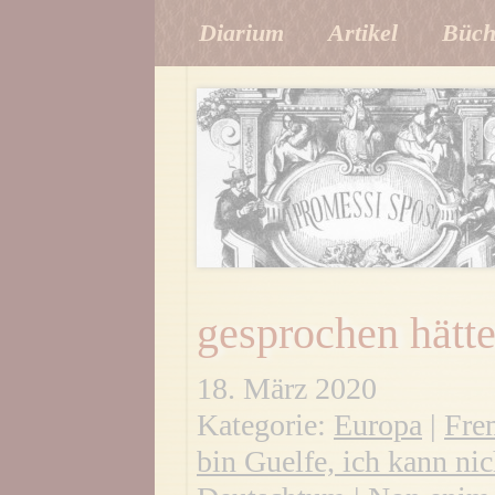
Diarium
Artikel
Büch
gesprochen hätt
18. März 2020
Kategorie:
Europa
|
Fre
bin Guelfe, ich kann nic