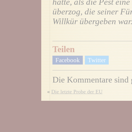
hatte, als die Pest ei
überzog, die seiner Fü
Willkür übergeben war
Teilen
Facebook
Twitter
Die Kommentare sind 
«
Die letzte Probe der EU