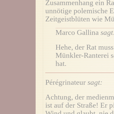
Zusammenhang ein Rat
unnötige polemische E
Zeitgeistblüten wie M
Marco Gallina
sagt
Hehe, der Rat muss
Münkler-Ranterei se
hat.
Pérégrinateur
sagt:
Achtung, der medienmo
ist auf der Straße! Er 
Wind und glaubt, nie 