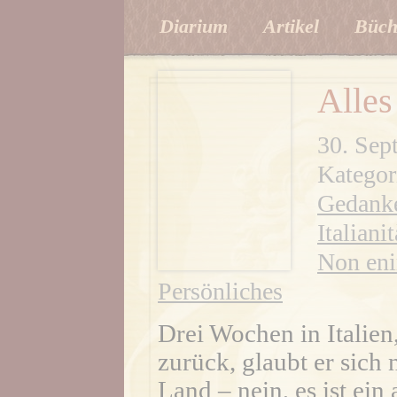
Diarium
Artikel
Büch
Alles 
30. Sep
Kategor
Gedanke
Italian
Non eni
Persönliches
Drei Wochen in Italie
zurück, glaubt er sich
Land – nein, es ist ein