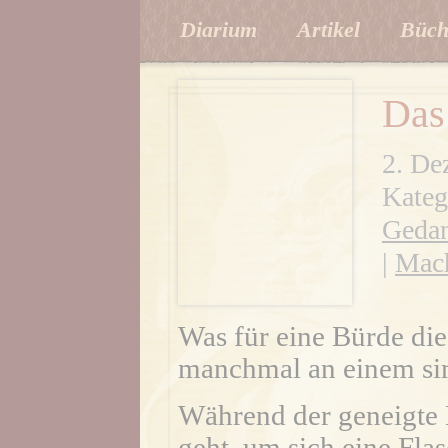
Diarium
Artikel
Büch
Das
2. De
Kateg
Gedan
|
Mach
Was für eine Bürde die 
manchmal an einem si
Während der geneigte
geht, um sich eine Flas