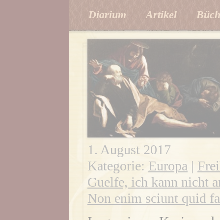
Diarium
Artikel
Büch
1. August 2017
Kategorie:
Europa
|
Frei
Guelfe, ich kann nicht a
Non enim sciunt quid fa