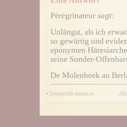
Eine Antwort
Pérégrinateur
sagt:
Unlängst, als ich erwac
so gewärtig und eviden
eponymen Häresiarchen
seine Sonder-Offenbar
De Molenbeek au Berla
«
Tocqueville wusste es
„Du 