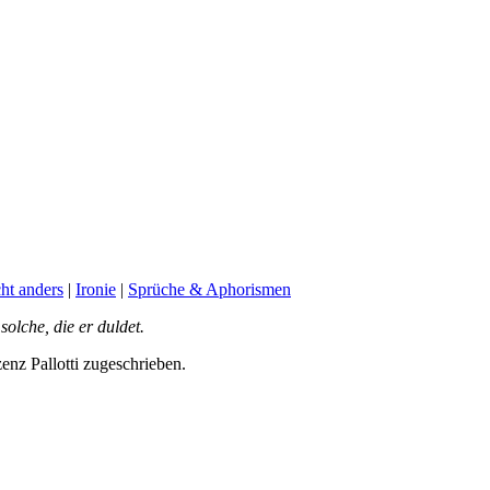
cht anders
|
Ironie
|
Sprüche & Aphorismen
solche, die er duldet.
nz Pallotti zugeschrieben.