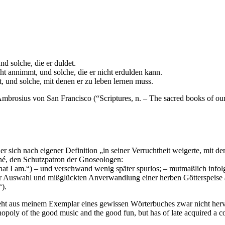
nd solche, die er duldet.
icht annimmt, und solche, die er nicht erdulden kann.
lt, und solche, mit denen er zu leben lernen muss.
 Ambrosius von San Francisco (“Scriptures, n. – The sacred books of our
 sich nach eigener Definition „in seiner Verruchtheit weigerte, mit den
René, den Schutzpatron der Gnoseologen:
ink that I am.“) – und verschwand wenig später spurlos; – mutmaßlich i
er Auswahl und mißglückten Anverwandlung einer herben Götterspeise 
“).
eht aus meinem Exemplar eines gewissen Wörterbuches zwar nicht hervo
poly of the good music and the good fun, but has of late acquired a con