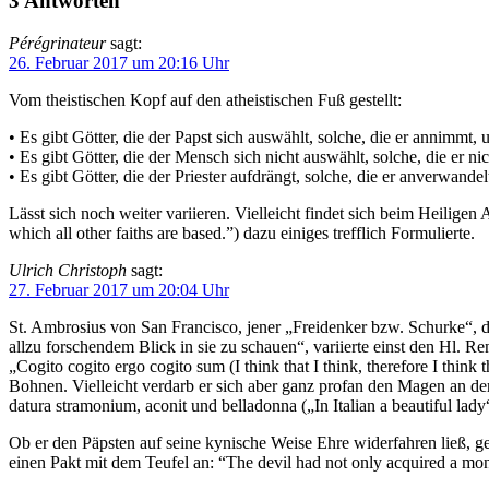
3 Antworten
Pérégrinateur
sagt:
26. Februar 2017 um 20:16 Uhr
Vom theistischen Kopf auf den atheistischen Fuß gestellt:
• Es gibt Götter, die der Papst sich auswählt, solche, die er annimmt, u
• Es gibt Götter, die der Mensch sich nicht auswählt, solche, die er n
• Es gibt Götter, die der Priester aufdrängt, solche, die er anverwande
Lässt sich noch weiter variieren. Vielleicht findet sich beim Heiligen
which all other faiths are based.”) dazu einiges trefflich Formulierte.
Ulrich Christoph
sagt:
27. Februar 2017 um 20:04 Uhr
St. Ambrosius von San Francisco, jener „Freidenker bzw. Schurke“, der
allzu forschendem Blick in sie zu schauen“, variierte einst den Hl. 
„Cogito cogito ergo cogito sum (I think that I think, therefore I th
Bohnen. Vielleicht verdarb er sich aber ganz profan den Magen an d
datura stramonium, aconit und belladonna („In Italian a beautiful lady
Ob er den Päpsten auf seine kynische Weise Ehre widerfahren ließ, g
einen Pakt mit dem Teufel an: “The devil had not only acquired a mono