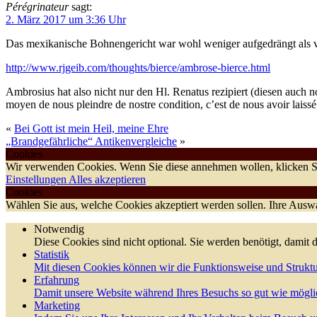
Pérégrinateur
sagt:
2. März 2017 um 3:36 Uhr
Das mexikanische Bohnengericht war wohl weniger aufgedrängt als vi
http://www.rjgeib.com/thoughts/bierce/ambrose-bierce.html
Ambrosius hat also nicht nur den Hl. Renatus rezipiert (diesen auch no
moyen de nous pleindre de nostre condition, c’est de nous avoir laissé 
«
Bei Gott ist mein Heil, meine Ehre
„Brandgefährliche“ Antikenvergleiche
»
Cookies
Wir verwenden Cookies. Wenn Sie diese annehmen wollen, klicken Si
Einstellungen
Alles akzeptieren
Cookies
Wählen Sie aus, welche Cookies akzeptiert werden sollen. Ihre Auswah
Notwendig
Diese Cookies sind nicht optional. Sie werden benötigt, damit d
Statistik
Mit diesen Cookies können wir die Funktionsweise und Struktu
Erfahrung
Damit unsere Website während Ihres Besuchs so gut wie möglic
Marketing