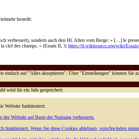
elmehr bestellt:
ch verbessert), sondern auch den Hl. Alten vom Berge: « […] le present q
la clef des champs. » (Essais II, 3;
https://fr.wikisource.org/wiki/Essai
e einfach auf "Alles akzeptieren". Über "Einstellungen" können Sie
l wird für ein Jahr gespeichert.
ie Website funktioniert.
r der Website auf Basis der Nutzung verbessern.
h funktioniert. Wenn Sie diese Cookies ablehnen, verschwinden einig