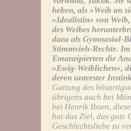
Vorwand, Taktik. Sie w
heben, als »Weib an si
»Idealistin« von Weib
des Weibes herunterbri
dazu als Gymnasial-Bi
Stimmvieh-Rechte. Im
Emanzipierten die Ana
»Ewig-Weiblichen«, 
deren unterster Instin
Gattung des bösartigst
übrigens auch bei Män
bei Henrik Ibsen, dies
hat das Ziel, das gute 
Geschlechtsliebe zu v