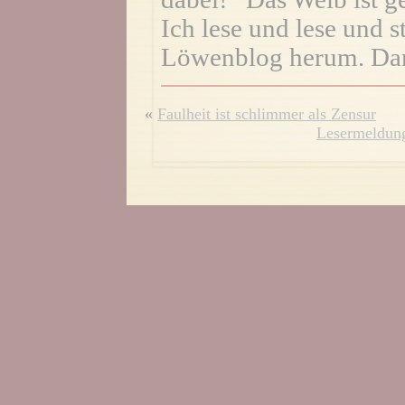
Ich lese und lese und 
Löwenblog herum. Dan
«
Faulheit ist schlimmer als Zensur
Lesermeldung