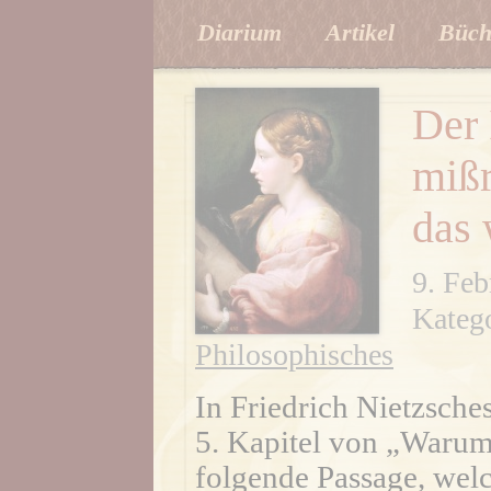
Diarium
Artikel
Büch
Der 
mißr
das 
9. Feb
Kateg
Philosophisches
In Friedrich Nietzsch
5. Kapitel von „Warum
folgende Passage, welc