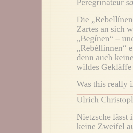
Pérégrinateur
sa
Die „Rebellínen
Zartes an sich w
„Begínen“ – und
„Rebéllinnen“ e
denn auch keine
wildes Gekläffe 
Was this really 
Ulrich Christop
Nietzsche lässt
keine Zweifel 