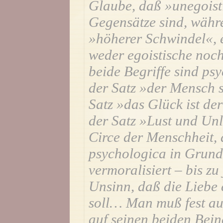
Glaube, daß »unegoist
Gegensätze sind, währe
»höherer Schwindel«, e
weder egoistische noc
beide Begriffe sind ps
der Satz »der Mensch 
Satz »das Glück ist d
der Satz »Lust und Un
Circe der Menschheit, 
psychologica in Grund
vermoralisiert – bis z
Unsinn, daß die Liebe 
soll… Man muß fest auf
auf seinen beiden Bein