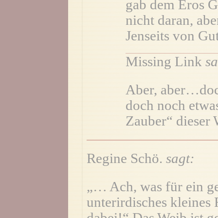
gab dem Eros Gif
nicht daran, abe
Jenseits von Gu
Missing Link
sa
Aber, aber…doch
doch noch etwas
Zauber“ dieser 
Regine Schö.
sagt:
„… Ach, was für ein ge
unterirdisches kleine
dabei!“ Das Weib ist g