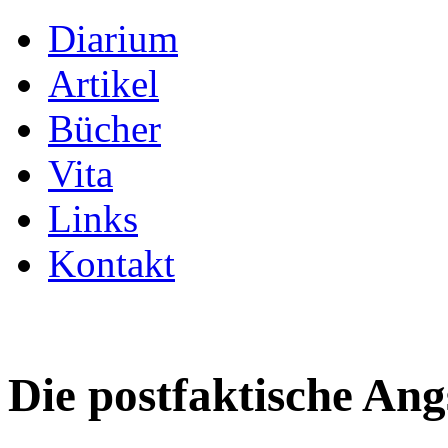
Diarium
Artikel
Bücher
Vita
Links
Kontakt
Die postfaktische An