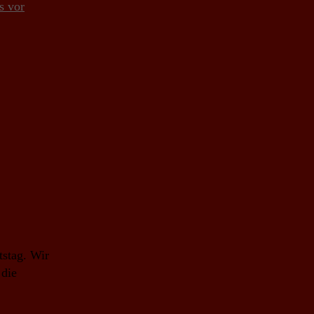
s vor
tstag. Wir
 die