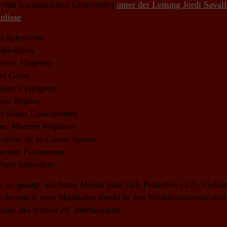
(mit französischen Untertiteln)
unter der Leitung Jordi Savall
ulisse
.
o Splendens
 Splendens
emus Virginem
et Gotxs
dens Ceptigera
rum Regina
i Simus Concanentes
am Matrem Virginem
ayritz de la Ciutat Joyosa
ortem Festinamus
irgo Splendens
 sei gesagt: nächsten Monat jährt sich Prokofievs 125. Gebur
 demnach vom Mittelalter direkt in den Neoklassizismus und
chule des frühen 20. Jahrhunderts.