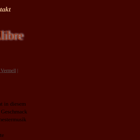
takt
libre
 Vermell
|
t in diesem
en Geschmack
chestermusik
te