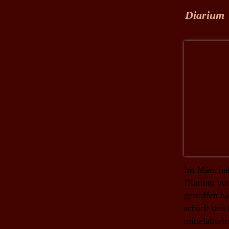
Diarium
Im März hab
Diarium vorg
getroffen h
schärft den
mittelalterl