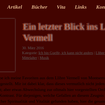
Artikel
Bücher
Vita
Links
Kon
Ein letzter Blick ins L
Vermell
30. März 2016
Kategorie:
Ich bin Guelfe, ich kann nicht anders
|
Llibre
Mittelalter
|
Musik
e ich meine Favoriten aus dem Llibre Vermell von Montserra
estellt. Mir ist dabei klar, dass dieses vermutlich nicht jed
at; aber etwas Abwechslung zur oftmals hier vorgestellten Or
 Kontrast. Für diejenigen, welche Gefallen an diesem Zeugnis
icher Spiritualität und Vitalität gefunden haben, hier die gesam