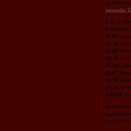
Aufführung 
passender K
1:55
O Virg
Notwendig
6:10
Stella
Diese
14:05
Laud
Cookies
17:39
Los S
sind nicht
optional. Sie
25:00
Splen
werden
29:18
Polo
benötigt,
37:14
Cunct
damit die
42:07
Mari
Website
51:20
Imper
funktioniert.
57:25
Ad M
1:02:50
O V
Statistik
Den anderen
Mit diesen
Cookies
begeben uns
können wir die
russische S
Funktionsweise