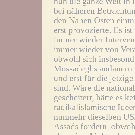
nun die ganze Welt in 
bei näheren Betrachtung
den Nahen Osten einmis
erst provozierte. Es i
immer wieder Interven
immer wieder von Vera
obwohl sich insbesond
Mossadeghs andauernd
und erst für die jetzi
sind. Wäre die national
gescheitert, hätte es 
radikalislamische Idee
nunmehr dieselben USA
Assads fordern, obwoh