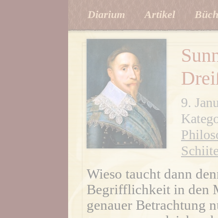
Diarium
Artikel
Büch
Sunn
Drei
9. Jan
Katego
Philos
Schiit
Wieso taucht dann den
Begrifflichkeit in den
genauer Betrachtung nu