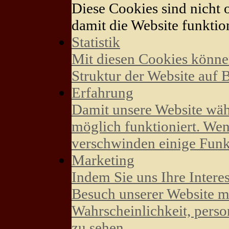
Diese Cookies sind nicht o
damit die Website funktion
Statistik
Mit diesen Cookies könne
Struktur der Website auf 
Erfahrung
Damit unsere Website wäh
möglich funktioniert. Wen
verschwinden einige Funk
Marketing
Indem Sie uns Ihre Intere
Besuch unserer Website mi
Wahrscheinlichkeit, perso
zu sehen.