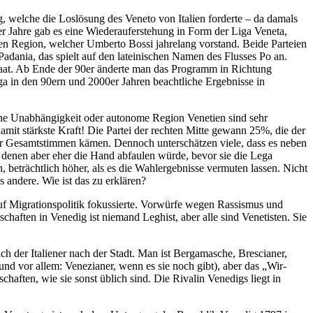
g, welche die Loslösung des Veneto von Italien forderte – da damals
er Jahre gab es eine Wiederauferstehung in Form der Liga Veneta,
arten Region, welcher Umberto Bossi jahrelang vorstand. Beide Parteien
adania, das spielt auf den lateinischen Namen des Flusses Po an.
staat. Ab Ende der 90er änderte man das Programm in Richtung
ga in den 90ern und 2000er Jahren beachtliche Ergebnisse in
eine Unabhängigkeit oder autonome Region Venetien sind sehr
amit stärkste Kraft! Die Partei der rechten Mitte gewann 25%, die der
 der Gesamtstimmen kämen. Dennoch unterschätzen viele, dass es neben
e, denen aber eher die Hand abfaulen würde, bevor sie die Lega
 beträchtlich höher, als es die Wahlergebnisse vermuten lassen. Nicht
 andere. Wie ist das zu erklären?
auf Migrationspolitik fokussierte. Vorwürfe wegen Rassismus und
aften in Venedig ist niemand Leghist, aber alle sind Venetisten. Sie
sich der Italiener nach der Stadt. Man ist Bergamasche, Brescianer,
und vor allem: Venezianer, wenn es sie noch gibt), aber das „Wir-
haften, wie sie sonst üblich sind. Die Rivalin Venedigs liegt in