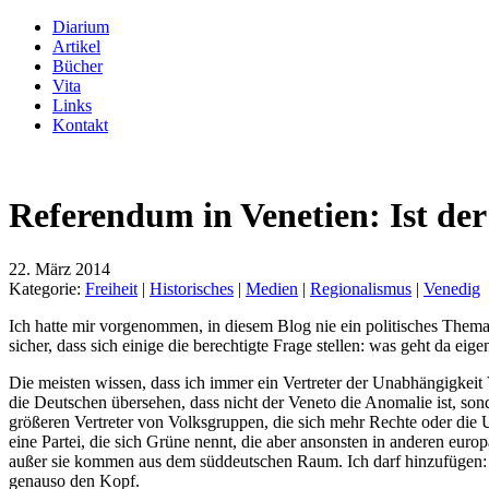
Diarium
Artikel
Bücher
Vita
Links
Kontakt
Referendum in Venetien: Ist de
22. März 2014
Kategorie:
Freiheit
|
Historisches
|
Medien
|
Regionalismus
|
Venedig
Ich hatte mir vorgenommen, in diesem Blog nie ein politisches Thema 
sicher, dass sich einige die berechtigte Frage stellen: was geht da eig
Die meisten wissen, dass ich immer ein Vertreter der Unabhängigkeit 
die Deutschen übersehen, dass nicht der Veneto die Anomalie ist, so
größeren Vertreter von Volksgruppen, die sich mehr Rechte oder die 
eine Partei, die sich Grüne nennt, die aber ansonsten in anderen euro
außer sie kommen aus dem süddeutschen Raum. Ich darf hinzufügen: we
genauso den Kopf.