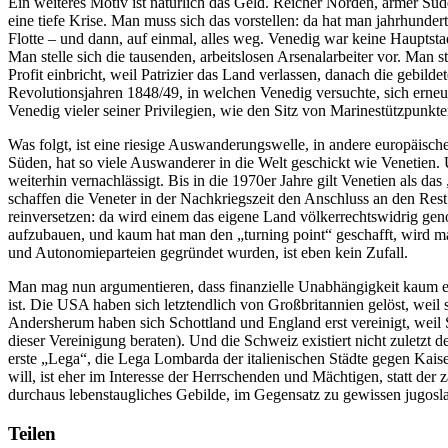
Ein weiteres Motiv ist natürlich das Geld. Reicher Norden, armer Süd
eine tiefe Krise. Man muss sich das vorstellen: da hat man jahrhunder
Flotte – und dann, auf einmal, alles weg. Venedig war keine Hauptstad
Man stelle sich die tausenden, arbeitslosen Arsenalarbeiter vor. Man s
Profit einbricht, weil Patrizier das Land verlassen, danach die gebil
Revolutionsjahren 1848/49, in welchen Venedig versuchte, sich erneu
Venedig vieler seiner Privilegien, wie den Sitz von Marinestützpunkt
Was folgt, ist eine riesige Auswanderungswelle, in andere europäisch
Süden, hat so viele Auswanderer in die Welt geschickt wie Venetien.
weiterhin vernachlässigt. Bis in die 1970er Jahre gilt Venetien als da
schaffen die Veneter in der Nachkriegszeit den Anschluss an den Res
reinversetzen: da wird einem das eigene Land völkerrechtswidrig gen
aufzubauen, und kaum hat man den „turning point“ geschafft, wird m
und Autonomieparteien gegründet wurden, ist eben kein Zufall.
Man mag nun argumentieren, dass finanzielle Unabhängigkeit kaum ein
ist. Die USA haben sich letztendlich von Großbritannien gelöst, weil
Andersherum haben sich Schottland und England erst vereinigt, weil 
dieser Vereinigung beraten). Und die Schweiz existiert nicht zuletzt 
erste „Lega“, die Lega Lombarda der italienischen Städte gegen Kais
will, ist eher im Interesse der Herrschenden und Mächtigen, statt 
durchaus lebenstaugliches Gebilde, im Gegensatz zu gewissen jugosl
Teilen