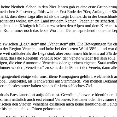
d keine Neuheit. Schon in den 20er Jahren gab es eine erste Gruppierun
enetischen Selbstwertgefühls wieder. Erst Ende der 70er, Anfang der 80
gemerkt, dass diese Liga älter ist als die Lega Lombarda in der benachb
rditaliens wollte, um ein Land mit dem Namen „Padania“ zu schaffen. P
iae, dem alten Königreich Italien zwischen den Alpen und dem Kirchen
n dem Rom immer noch das letzte Wort hat. Dementsprechend holte die Le
hied zwischen „Leghisten“ und „Venetisten“ gibt. Die Bewegungen für 
en der Region Venetien, und holte bei der letzten Wahl 35% – und war d
die weit radikaler als die Lega sind, aber zusammen höchstens auf 2%
 sagt, dass die Republik Venedig bzw. der Veneto wieder frei sein soll
gen, die eine Autonomie Venetiens oder gar einen eigenen Staat wollen,
mer wieder „Venetisten“ zu sein, das heißt: erst der Veneto, dann alles
Vergangenheit einige sehr umstrittene Kampagnen geführt, welche sich 
bel, ungebildet, als Handwerker am Stammtisch. Von meinen Bekanntsch
 nichtsdestotrotz halten sie das für kein schlechtes Ziel.
ir als Brescianer dort aufgefallen ist. Gewöhnlicherweise identifiziert 
st man natürlich auch erst einmal Veronese, Paduaner oder Trevisaner (
schen den Städten Venetiens existieren auch keine traditionellen Feindsc
ir bis heute nicht zu Ohren gekommen.