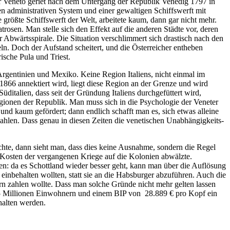
der Veneto geriet nach dem Untergang der Republik Venedig 1797 in
nen administrativen System und einer gewaltigen Schiffswerft mit
e größte Schiffswerft der Welt, arbeitete kaum, dann gar nicht mehr.
trosen. Man stelle sich den Effekt auf die anderen Städte vor, deren
r Abwärtsspirale. Die Situation verschlimmert sich drastisch nach den
n. Doch der Aufstand scheitert, und die Österreicher entheben
ische Pula und Triest.
Argentinien und Mexiko. Keine Region Italiens, nicht einmal im
1866 annektiert wird, liegt diese Region an der Grenze und wird
üditalien, dass seit der Gründung Italiens durchgefüttert wird,
gionen der Republik. Man muss sich in die Psychologie der Veneter
nd kaum gefördert; dann endlich schafft man es, sich etwas alleine
hlen. Dass genau in diesen Zeiten die venetischen Unabhängigkeits-
chte, dann sieht man, dass dies keine Ausnahme, sondern die Regel
ie Kosten der vergangenen Kriege auf die Kolonien abwälzte.
en: da es Schottland wieder besser geht, kann man über die Auflösung
 einbehalten wollten, statt sie an die Habsburger abzuführen. Auch die
rn zahlen wollte. Dass man solche Gründe nicht mehr gelten lassen
t 5 Millionen Einwohnern und einem BIP von
28.889 € pro Kopf ein
halten werden.