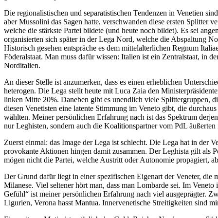
Die regionalistischen und separatistischen Tendenzen in Venetien sin
aber Mussolini das Sagen hatte, verschwanden diese ersten Splitter v
welche die stärkste Partei bildete (und heute noch bildet). Es sei an
organisierten sich später in der Lega Nord, welche die Abspaltung No
Historisch gesehen entspräche es dem mittelalterlichen Regnum Ital
Föderalstaat. Man muss dafür wissen: Italien ist ein Zentralstaat, i
Norditalien.
An dieser Stelle ist anzumerken, dass es einen erheblichen Untersc
heterogen. Die Lega stellt heute mit Luca Zaia den Ministerpräsident
linken Mitte 20%. Daneben gibt es unendlich viele Splittergruppen, 
diesen Venetisten eine latente Stimmung im Veneto gibt, die durchaus
wählten. Meiner persönlichen Erfahrung nach ist das Spektrum derjeni
nur Leghisten, sondern auch die Koalitionspartner vom PdL äußerten im
Zuerst einmal: das Image der Lega ist schlecht. Die Lega hat in der 
provokante Aktionen hingen damit zusammen. Der Leghista gilt als Pö
mögen nicht die Partei, welche Austritt oder Autonomie propagiert, aber
Der Grund dafür liegt in einer spezifischen Eigenart der Veneter, die m
Milanese. Viel seltener hört man, dass man Lombarde sei. Im Veneto i
Gefühl“ ist meiner persönlichen Erfahrung nach viel ausgeprägter. Zwi
Ligurien, Verona hasst Mantua. Innervenetische Streitigkeiten sind m