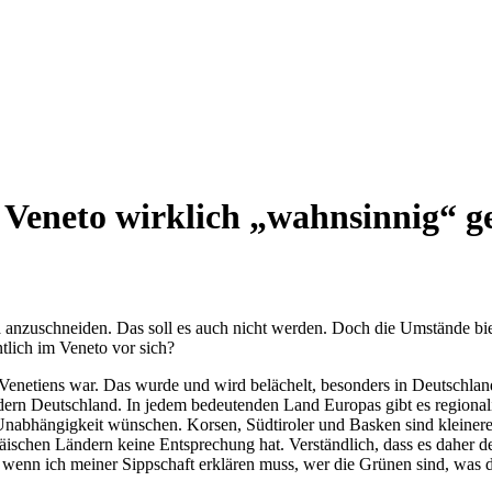
r Veneto wirklich „wahnsinnig“ g
anzuschneiden. Das soll es auch nicht werden. Doch die Umstände biete
entlich im Veneto vor sich?
Venetiens war. Das wurde und wird belächelt, besonders in Deutschland.
ndern Deutschland. In jedem bedeutenden Land Europas gibt es regional
Unabhängigkeit wünschen. Korsen, Südtiroler und Basken sind kleinere 
päischen Ländern keine Entsprechung hat. Verständlich, dass es daher d
nn ich meiner Sippschaft erklären muss, wer die Grünen sind, was die 