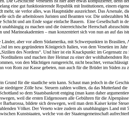
en. Die Geschichte Venetiens ist hier aber etwas komplizierter, denn 
telang eine gut funktionierende Republik mit Institutionen, einem eige
t mehr, sie verlor alles, was Hauptstädte auszeichnet. Das Arsenale, di
telle sich die arbeitslosen Juristen und Beamten vor. Die unbezahlten Ma
dete Schicht und am Ende sogar einfache Bauern.
Eine Gesellschaft in de
t unabhängig zu machen und die österreichische Herrschaft abzuschüttel
en und Marineakademien – man konzentriert sich von nun an auf das istr
e Länder, aber vor allem Südamerika, mit Schwerpunkten in Brasilien, 
 Und im neu gegründeten Königreich Italien, von dem Venetien im Jahr 
s „Sizilien des Nordens“. Und hier ist ein Knackpunkt: im Gegensatz zu S
t Norditaliens und machen ihre Heimat zu einer der wohlhabendsten Re
ommen, von den Mächtigen rumgereicht, nicht beachtet, vernachlässigt u
an von Rom zur Kasse gebeten, nun auch für die Brüder im Süden zu za
 Grund für die staatliche sein kann. Schaut man jedoch in die Geschi
 sie niedrigere Zölle bzw. Steuern zahlen wollten, da das Mutterland d
Schottland so dem Staatsbankrott entging (man kann daher argumentier
deswegen, weil die ersten Eidgenossen alle Gebühren für die Alpenpässe
er Barbarossa, bildete sich deswegen, weil man dem Kaiser keine Steue
der zahlenden Völker. Der Veneto wäre zudem als unabhängiges Land mi
awischen Kunststaaten, welche von der Staatengemeinschaft aufrechter