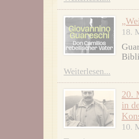
„Wei
18. 
Guar
Bibl
Weiterlesen...
20. 
in d
Kons
10. 