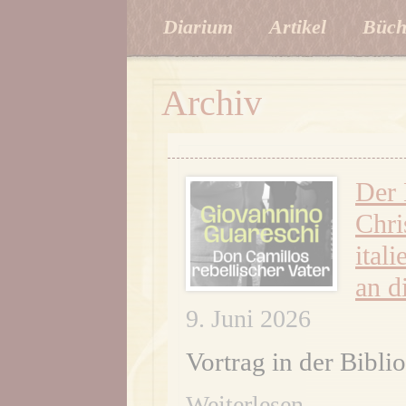
Diarium
Artikel
Büch
Archiv
Der 
Chri
ital
an d
9. Juni 2026
Vortrag in der Bibli
Weiterlesen...