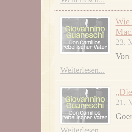
Wie 
Mac
23. 
Von 
Weiterlesen...
„Die
21. 
Goer
Weiterlesen...