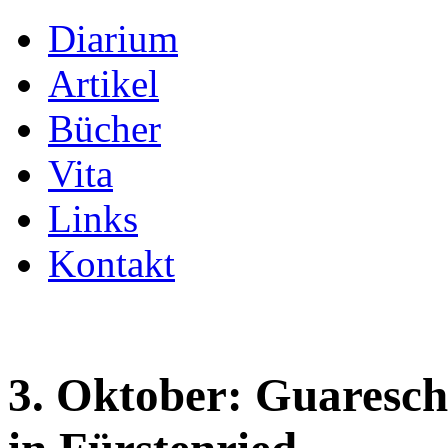
Diarium
Artikel
Bücher
Vita
Links
Kontakt
3. Oktober: Guareschi