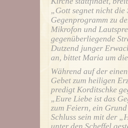
Kirche stattfindet, bre
„Gott segnet nicht die 
Gegenprogramm zu der 
Mikrofon und Lautsprec
gegenüberliegende Stra
Dutzend junger Erwac
an, bittet Maria um di
Während auf der einen
Gebet zum heiligen Erz
predigt Korditschke g
„Eure Liebe ist das Ge
zum Feiern, ein Grund
Schluss sein mit der „H
unter den Scheffel ges