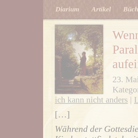
Diarium
Artikel
Büch
Wenn
Paral
aufe
23. Ma
Katego
ich kann nicht anders
|
L
[…]
Während der Gottesdien