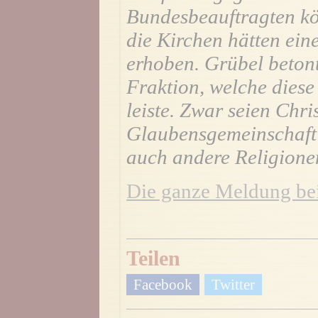
Bundesbeauftragten kö
die Kirchen hätten ein
erhoben. Grübel betont
Fraktion, welche diese 
leiste. Zwar seien Chri
Glaubensgemeinschaft 
auch andere Religionen
Die ganze Meldung bei
Teilen
Facebook
Twitter