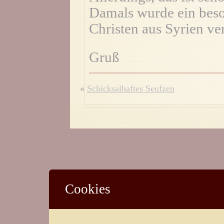
Damals wurde ein beso
Christen aus Syrien ver
Gruß
«
Schicksalhaftes Seufzen
Cookies