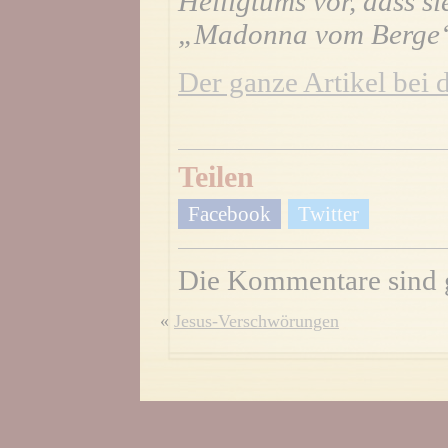
Heiligtums vor, dass si
„Madonna vom Berge“
Der ganze Artikel bei 
Teilen
Facebook
Twitter
Die Kommentare sind 
«
Jesus-Verschwörungen