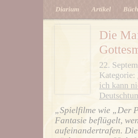
Diarium
Artikel
Büch
Die Maf
Gottesm
22. Septem
Kategorie:
ich kann ni
Deutschtu
„Spielfilme wie „Der 
Fantasie beflügelt, w
aufeinandertrafen. Die