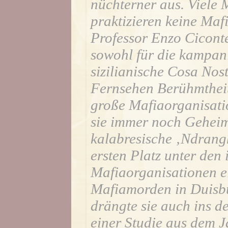
nüchterner aus. Viele
praktizieren keine Maf
Professor Enzo Ciconte
sowohl für die kampan
sizilianische Cosa Nos
Fernsehen Berühmtheit
große Mafiaorganisatio
sie immer noch Geheimri
kalabresische ‚Ndrangh
ersten Platz unter den 
Mafiaorganisationen 
Mafiamorden in Duisb
drängte sie auch ins d
einer Studie aus dem J