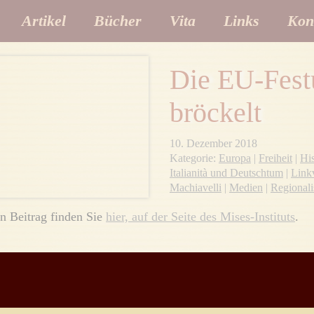
Artikel
Bücher
Vita
Links
Kon
Die EU-Fest
bröckelt
10. Dezember 2018
Kategorie:
Europa
|
Freiheit
|
His
Italianità und Deutschtum
|
Link
Machiavelli
|
Medien
|
Regional
n Beitrag finden Sie
hier, auf der Seite des Mises-Instituts
.
witter