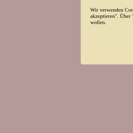
Die Komment
Wir verwenden Cook
akzeptieren". Über
«
Steh auf, Je
wollen.