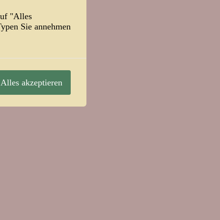
uf "Alles
-Typen Sie annehmen
is Machiavell
»
Alles akzeptieren