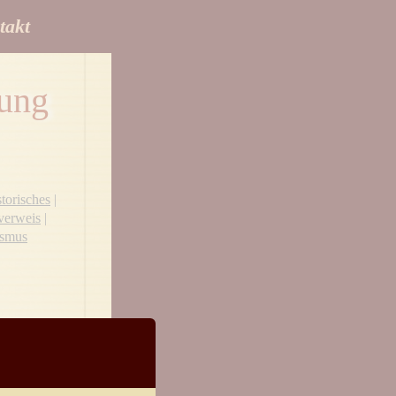
takt
ung
torisches
|
verweis
|
ismus